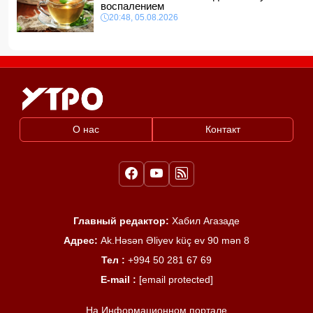
воспалением
20:48, 05.08.2026
О нас
Контакт
Главный редактор:
Хабил Агазаде
Адрес:
Ak.Həsən Əliyev küç ev 90 mən 8
Тел :
+994 50 281 67 69
E-mail :
[email protected]
На Информационном портале