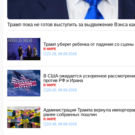
В Азербайджане ищут сотрудников с зарплатой до 10 000 
12:40, 07.08.2026
Уровень безработицы во Франции вырос до рекордного с 20
12:34, 07.08.2026
Трамп пока не готов выступить за выдвижение Вэнса 
Житель Гёйчая напал с ножом на предпринимательницу в 
12:28, 07.08.2026
В Нахчыванской АР сотрудники МЧС спасли тонувшего че
Трамп уберег ребенка от падения со сцен
12:12, 07.08.2026
В МИРЕ
21:28, 06.08.2026
Макгрегор заявил о начале подготовки к возвращению в окт
12:00, 07.08.2026
Опасный вирус приближается к границе Турции
11:48, 07.08.2026
В США ожидается ускоренное рассмотрение
против РФ и Ирана
В МИРЕ
20:20, 06.08.2026
Администрация Трампа вернула импортера
ранее собранных пошлин
В МИРЕ
15:48, 06.08.2026