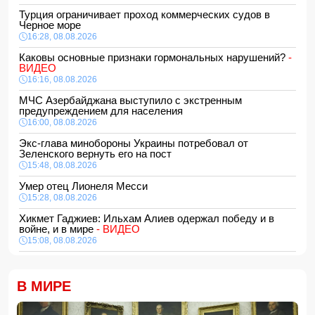
Турция ограничивает проход коммерческих судов в
Черное море
16:28, 08.08.2026
Каковы основные признаки гормональных нарушений?
-
ВИДЕО
16:16, 08.08.2026
МЧС Азербайджана выступило с экстренным
предупреждением для населения
16:00, 08.08.2026
Экс-глава минобороны Украины потребовал от
Зеленского вернуть его на пост
15:48, 08.08.2026
Умер отец Лионеля Месси
15:28, 08.08.2026
Хикмет Гаджиев: Ильхам Алиев одержал победу и в
войне, и в мире
- ВИДЕО
15:08, 08.08.2026
Пентагон рассекретил информацию о падении НЛО с
человеком внутри
В МИРЕ
15:00, 08.08.2026
Белый, черный или яркий: психолог объяснила, как цвет
автомобиля связан с характером владельца