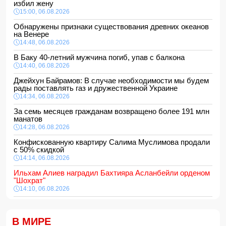
избил жену
15:00, 06.08.2026
Обнаружены признаки существования древних океанов
на Венере
14:48, 06.08.2026
В Баку 40-летний мужчина погиб, упав с балкона
14:40, 06.08.2026
Джейхун Байрамов: В случае необходимости мы будем
рады поставлять газ и дружественной Украине
14:34, 06.08.2026
За семь месяцев гражданам возвращено более 191 млн
манатов
14:28, 06.08.2026
Конфискованную квартиру Салима Муслимова продали
с 50% скидкой
14:14, 06.08.2026
Ильхам Алиев наградил Бахтияра Асланбейли орденом
"Шохрат"
14:10, 06.08.2026
Стали известны детали контракта Наримана Ахундзаде
с "Эрзурумспором"
В МИРЕ
14:04, 06.08.2026