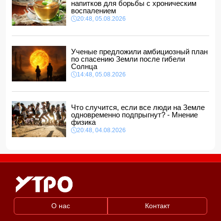
В Гяндже перед рестораном произошла массовая драка:
напитков для борьбы с хроническим
есть погибший и пострадавшие
воспалением
11:20, 06.08.2026
20:48, 05.08.2026
Радостная новость для тех, кто хочет купить билет на
поезд из Баку в Тбилиси
11:16, 06.08.2026
Ученые предложили амбициозный план
по спасению Земли после гибели
Солнца
14:48, 05.08.2026
Что случится, если все люди на Земле
одновременно подпрыгнут? - Мнение
физика
20:48, 04.08.2026
О нас
Контакт