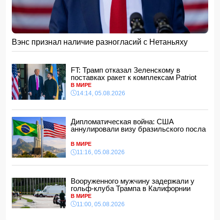
Лига чемпионов УЕФА: "Сабах" на выезде уступил
"Орхусу"
- ВИДЕО
10:28, 06.08.2026
Поножовщина в магазине одежды в Агстафе: клиент
получил удар ножом в сердце
Вэнс признал наличие разногласий с Нетаньяху
10:10, 06.08.2026
Останки пропавшей в Греции туристки нашли в
чемодане
FT: Трамп отказал Зеленскому в
поставках ракет к комплексам Patriot
10:00, 06.08.2026
В МИРЕ
В ООН предрекли резкий рост числа голодающих из-за
14:14, 05.08.2026
Эль-Ниньо
21:48, 05.08.2026
Турция активизирует посредничество в урегулировании
Дипломатическая война: США
украинского конфликта
аннулировали визу бразильского посла
21:28, 05.08.2026
В МИРЕ
Мушфиг Алескерли: Новые правила регулирования
11:16, 05.08.2026
использования детьми социальных сетей сформируют
цифровую правовую среду
21:16, 05.08.2026
Вооруженного мужчину задержали у
гольф-клуба Трампа в Калифорнии
Потраченные Западом миллиарды могли бы превратить
Украину в Дубай
В МИРЕ
21:00, 05.08.2026
11:00, 05.08.2026
Зеленый чай назвали одним из лучших напитков для