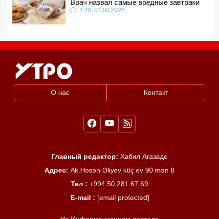
Врач назвал самые вредные завтраки
14:48, 04.08.2026
О нас
Контакт
Главный редактор:
Хабил Агазаде
Адрес:
Ak.Həsən Əliyev küç ev 90 mən 8
Тел :
+994 50 281 67 69
E-mail :
[email protected]
На Информационном портале