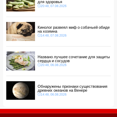
для здоровья
Прогноз погоды в Азербайджане на 8 августа
20:48, 07.08.2026
12:48, 07.08.2026
В Азербайджане ищут сотрудников с зарплатой до 10
000 манатов
12:40, 07.08.2026
Кинолог развеял миф о собачьей обиде
на хозяина
14:48, 07.08.2026
Названо лучшее сочетание для защиты
сердца и сосудов
20:48, 06.08.2026
Обнаружены признаки существования
древних океанов на Венере
14:48, 06.08.2026