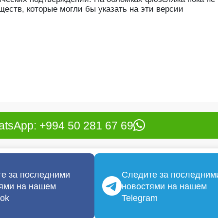
еств, которые могли бы указать на эти версии
tsApp: +994 50 281 67 69
е за последними
Следите за последним
ями на нашем
новостями на нашем
ok
Telegram