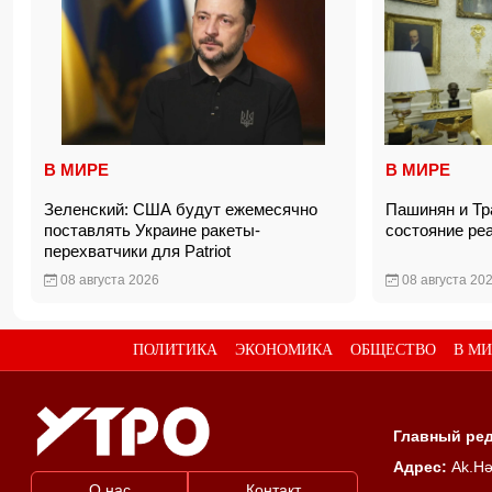
В МИРЕ
В МИРЕ
Зеленский: США будут ежемесячно
Пашинян и Тр
поставлять Украине ракеты-
состояние ре
перехватчики для Patriot
08 августа 2026
08 августа 20
ПОЛИТИКА
ЭКОНОМИКА
ОБЩЕСТВО
В МИ
Главный ред
Адрес:
Ak.Hə
О нас
Контакт