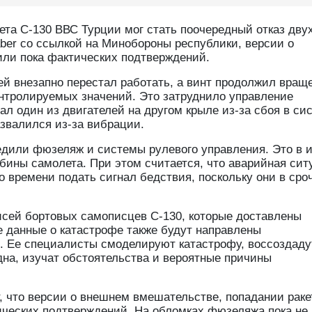
та С-130 ВВС Турции мог стать поочередный отказ дву
haber со ссылкой на Минобороны республики, версии о
или пока фактических подтверждений.
лей внезапно перестал работать, а винт продолжил вращ
нтролируемых значений. Это затруднило управление
ал один из двигателей на другом крыле из-за сбоя в си
азвалился из-за вибрации.
едили фюзеляж и системы рулевого управления. Это в и
абины самолета. При этом считается, что аварийная сит
ло времени подать сигнал бедствия, поскольку они в сро
писей бортовых самописцев С-130, которые доставлены
 данные о катастрофе также будут направлены
n. Ее специалисты смоделируют катастрофу, воссоздаду
на, изучат обстоятельства и вероятные причины
, что версии о внешнем вмешательстве, попадании рак
ических подтверждений. На обломках фюзеляжа пока не