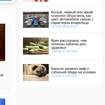
ФИФА выступила с заявлением на фоне
скандальных обвинений в адрес Инфантино
14:10, 08.08.2026
Белый, черный или яркий:
ВС РФ взяли под контроль Ивановку в
психолог объяснила, как
Харьковской области
цвет автомобиля связан с
характером владельца
14:04, 08.08.2026
14:48, 08.08.2026
Прогноз погоды в Азербайджане на 9 августа
14:00, 08.08.2026
Врач рассказала, чем
полезны кабачки для
Никол Пашинян позвонил Ильхаму Алиеву
здоровья
12:48, 08.08.2026
20:48, 07.08.2026
СМИ: США ищут на Кубе фигуру для
повторения "венесуэльского сценария"
12:40, 08.08.2026
Кинолог развеял миф о
собачьей обиде на хозяина
на
14:48, 07.08.2026