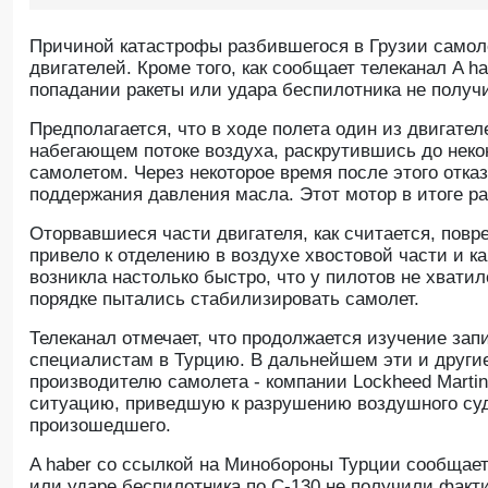
Причиной катастрофы разбившегося в Грузии самоле
двигателей. Кроме того, как сообщает телеканал A 
попадании ракеты или удара беспилотника не получ
Предполагается, что в ходе полета один из двигате
набегающем потоке воздуха, раскрутившись до неко
самолетом. Через некоторое время после этого отказ
поддержания давления масла. Этот мотор в итоге р
Оторвавшиеся части двигателя, как считается, повр
привело к отделению в воздухе хвостовой части и к
возникла настолько быстро, что у пилотов не хвати
порядке пытались стабилизировать самолет.
Телеканал отмечает, что продолжается изучение за
специалистам в Турцию. В дальнейшем эти и другие
производителю самолета - компании Lockheed Marti
ситуацию, приведшую к разрушению воздушного суд
произошедшего.
A haber со ссылкой на Минобороны Турции сообщает
или ударе беспилотника по С-130 не получили факт