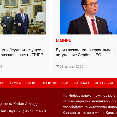
В МИРЕ
амп обсудили текущее
Вучич назвал маловероятным ск
ализации проекта TRIPP
вступление Сербии в ЕС
26
08 августа 2026
РЕ
НАУКА
СПОРТ
ПРОИШЕСТВИЯ
КАРАБАХ
ИНТЕРВЬЮ
На Информационном портале
Utro.az наряду с новинками об
актор:
Хабил Агазаде
Азербайджана читателям донос
sən Əliyev küç ev 90 mən 8
Кавказа, а также в мире. Кром