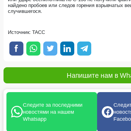
найдено пробоев или следов горения взрывчатых вещ
случившегося.
Источник: ТАСС
Напишите нам в Wha
Следите за последними
Следит
новостями на нашем
новост
Whatsapp
Facebo