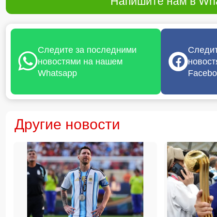
Напишите нам в Wha
Следите за последними
Следит
новостями на нашем
новост
Whatsapp
Facebo
Другие новости