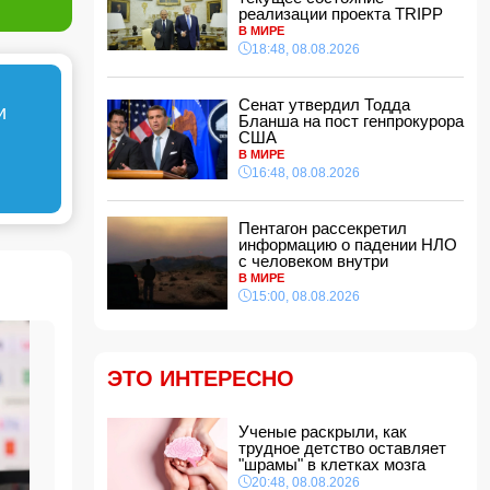
Хикмет Гаджиев: Ильхам Алиев одержал
реализации проекта TRIPP
победу и в войне, и в мире
- ВИДЕО
В МИРЕ
15:08, 08.08.2026
18:48, 08.08.2026
Пентагон рассекретил информацию о
падении НЛО с человеком внутри
Сенат утвердил Тодда
и
15:00, 08.08.2026
Бланша на пост генпрокурора
США
Белый, черный или яркий: психолог
В МИРЕ
объяснила, как цвет автомобиля связан с
16:48, 08.08.2026
характером владельца
14:48, 08.08.2026
Пентагон рассекретил
Зеленский встретился с Вучичем
информацию о падении НЛО
14:40, 08.08.2026
с человеком внутри
В Азербайджане ожидается жара до 41
В МИРЕ
градуса — объявлено предупреждение
15:00, 08.08.2026
14:34, 08.08.2026
В Агдашском районе расследуется конфликт,
связанный с церемонией помолвки с
ЭТО ИНТЕРЕСНО
участием несовершеннолетней
14:28, 08.08.2026
Найдено тело утонувшего в море 16-летнего
Ученые раскрыли, как
юноши
трудное детство оставляет
"шрамы" в клетках мозга
14:14, 08.08.2026
20:48, 08.08.2026