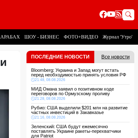
КАРАБАХ
ШОУ - БИЗНЕС
ФОТО+ВИДЕО
Журнал 'Утро'
ПОСЛЕДНИЕ НОВОСТИ
Все новости
ии
Bloomberg: Украина и Запад могут встать
перед необходимостью принять условия РФ
21:48, 08.08.2026
МИД Омана заявил о позитивном ходе
переговоров по Ормузскому проливу
21:28, 08.08.2026
Рубио: США выделили $201 млн на развитие
частных инвестиций в Закавказье
21:16, 08.08.2026
Зеленский: США будут ежемесячно
поставлять Украине ракеты-перехватчики
для Patriot