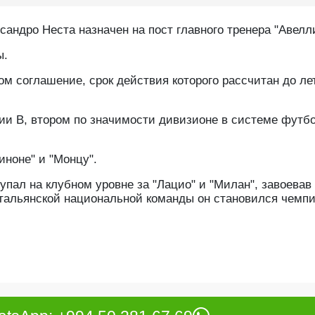
ндро Неста назначен на пост главного тренера "Авелл
ы.
м соглашение, срок действия которого рассчитан до ле
рии В, втором по значимости дивизионе в системе футб
иноне" и "Монцу".
пал на клубном уровне за "Лацио" и "Милан", завоевав
итальянской национальной команды он становился чемп