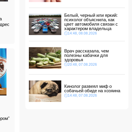
ФИФА выступила с заявлением на фоне
скандальных обвинений в адрес Инфантино
14:10, 08.08.2026
Белый, черный или яркий:
а
ВС РФ взяли под контроль Ивановку в
психолог объяснила, как
Харьковской области
цвет автомобиля связан с
адрес
характером владельца
14:04, 08.08.2026
14:48, 08.08.2026
Прогноз погоды в Азербайджане на 9 августа
14:00, 08.08.2026
Врач рассказала, чем
полезны кабачки для
Никол Пашинян позвонил Ильхаму Алиеву
здоровья
12:48, 08.08.2026
20:48, 07.08.2026
СМИ: США ищут на Кубе фигуру для
повторения "венесуэльского сценария"
12:40, 08.08.2026
Кинолог развеял миф о
собачьей обиде на хозяина
14:48, 07.08.2026
ором"