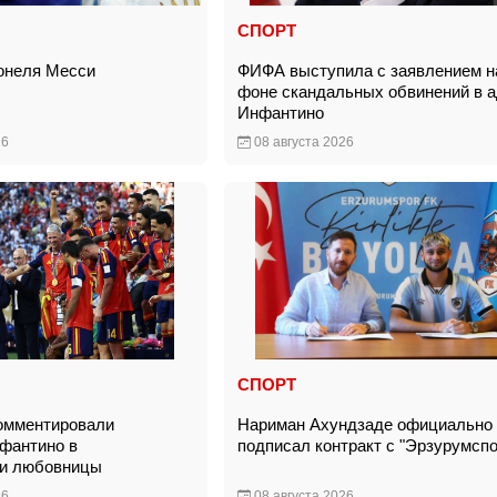
СПОРТ
ионеля Месси
ФИФА выступила с заявлением н
фоне скандальных обвинений в 
Инфантино
26
08 августа 2026
СПОРТ
омментировали
Нариман Ахундзаде официально
фантино в
подписал контракт с "Эрзурумсп
ии любовницы
26
08 августа 2026