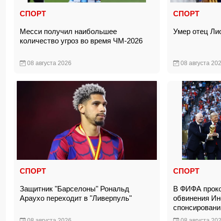
СПОРТ
СПОРТ
Месси получил наибольшее
Умер отец Л
количество угроз во время ЧМ-2026
08 августа 2026
08 августа 20
СПОРТ
СПОРТ
Защитник "Барселоны" Рональд
В ФИФА прок
Араухо переходит в "Ливерпуль"
обвинения Ин
спонсирован
08 августа 2026
08 августа 20