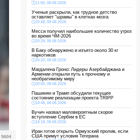
21:00, 08.08.2026
Ученые раскрыли, как трудное детство
оставляет "шрамы" в клетках мозга
20:48, 08.08.2026
Месси получил наибольшее количество угроз
во время ЧМ-2026
20:28, 08.08.2026
В Баку обнаружено и изъято около 30 кг
наркотиков
20:20, 08.08.2026
Магдалена Гроно: Лидеры Азербайджана и
Армении открыли путь к прочному и
необратимому миру
20:00, 08.08.2026
Пашинян и Трамп обсудили текущее
состояние реализации проекта TRIPP
18:48, 08.08.2026
Вучич назвал маловероятным скорое
вступление Сербии в ЕС
18:18, 08.08.2026
Иран готов открыть Ормузский пролив, если
США примут условия Тегерана
5604