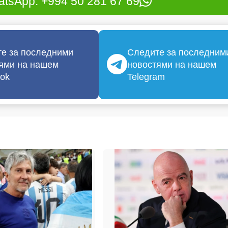
tsApp: +994 50 281 67 69
е за последними
Следите за последним
ями на нашем
новостями на нашем
ok
Telegram