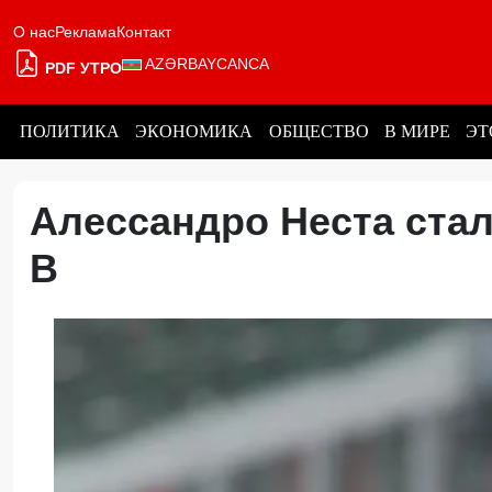
О нас
Реклама
Контакт
AZƏRBAYCANCA
PDF УТРО
ПОЛИТИКА
ЭКОНОМИКА
ОБЩЕСТВО
В МИРЕ
ЭТ
Алессандро Неста стал
В