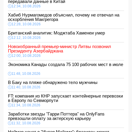
передавали данные в Китай
12:34, 10.08.2026
Хабиб Нурмагомедов объяснил, почему не отвечал на
оскорбления Макгрегора
12:28, 10.08.2026
Британский аналитик: Моджтаба Хаменеи умер
12:12, 10.08.2026
Новоизбранный премьер-министр Литвы позвонил
Президенту Азербайджана
12:00, 10.08.2026
Экономика Канады создала 75 100 рабочих мест в июле
11:48, 10.08.2026
В Баку на пляже обнаружено тело мужчины
11:40, 10.08.2026
FT: компания из КНР запускает контейнерные перевозки
в Европу по Севморпути
11:34, 10.08.2026
Заработки звезды "Гарри Поттера" на OnlyFans
превзошли оплату за актерскую карьеру
11:32, 10.08.2026
Неймар хочет в "Интер Майами": бразилец может