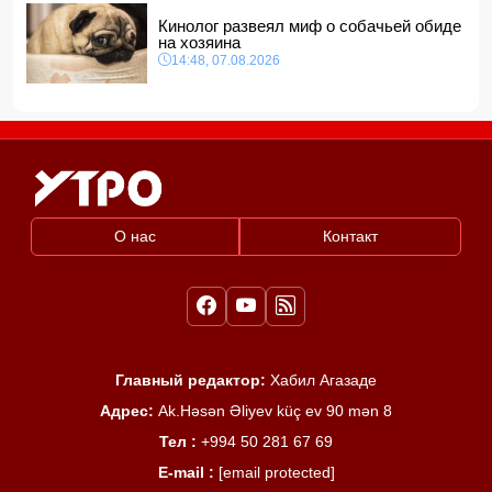
Кинолог развеял миф о собачьей обиде
на хозяина
14:48, 07.08.2026
О нас
Контакт
Главный редактор:
Хабил Агазаде
Адрес:
Ak.Həsən Əliyev küç ev 90 mən 8
Тел :
+994 50 281 67 69
E-mail :
[email protected]