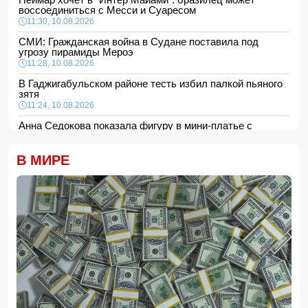
воссоединиться с Месси и Суаресом
11:30, 10.08.2026
СМИ: Гражданская война в Судане поставила под
угрозу пирамиды Мероэ
11:28, 10.08.2026
В Гаджигабульском районе тесть избил палкой пьяного
зятя
11:24, 10.08.2026
Анна Седокова показала фигуру в мини-платье с
крыльями и чулках
11:22, 10.08.2026
В МИРЕ
В Сабирабадском районе 59-летний мужчина погиб от
удара электрическим током
11:20, 10.08.2026
12 человек погибли и 8 пропали в результате оползней и
наводнений на Филиппинах
- ФОТО/ВИДЕО
11:16, 10.08.2026
Ильхам Алиев поблагодарил Масуда Пезешкиана
-
ФОТО
11:08, 10.08.2026
Asia Times: Украине грозит крах из-за дефицита
вооружения у США