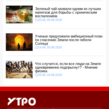
В Агджабединском районе произошло смертельное ДТП:
есть погибший и пострадавший
Зеленый чай назвали одним из лучших
11:40, 06.08.2026
напитков для борьбы с хроническим
Кем был погибший при падении в шахту лифта в
воспалением
торговом центре Баку?
20:48, 05.08.2026
11:34, 06.08.2026
Чагатай Улусой оказался в центре внимания из-за
лишнего веса
- ФОТО
Ученые предложили амбициозный план
11:32, 06.08.2026
по спасению Земли после гибели
Солнца
14:48, 05.08.2026
Что случится, если все люди на Земле
одновременно подпрыгнут? - Мнение
физика
20:48, 04.08.2026