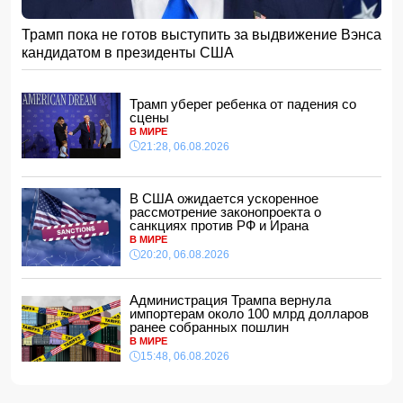
дипломатами
14:00, 07.08.2026
Трамп пока не готов выступить за выдвижение Вэнса
Прогноз погоды в Азербайджане на 8 августа
кандидатом в президенты США
12:48, 07.08.2026
В Азербайджане ищут сотрудников с зарплатой до 10
000 манатов
Трамп уберег ребенка от падения со
12:40, 07.08.2026
сцены
В МИРЕ
Уровень безработицы во Франции вырос до рекордного
21:28, 06.08.2026
с 2020 года показателя
12:34, 07.08.2026
Житель Гёйчая напал с ножом на предпринимательницу
В США ожидается ускоренное
в кафе
рассмотрение законопроекта о
12:28, 07.08.2026
санкциях против РФ и Ирана
В МИРЕ
В Нахчыванской АР сотрудники МЧС спасли тонувшего
20:20, 06.08.2026
человека
12:12, 07.08.2026
Администрация Трампа вернула
Макгрегор заявил о начале подготовки к возвращению в
импортерам около 100 млрд долларов
октагон
ранее собранных пошлин
12:00, 07.08.2026
В МИРЕ
15:48, 06.08.2026
Опасный вирус приближается к границе Турции
11:48, 07.08.2026
Женщина попала за решетку из-за необычного имени