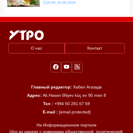
20:48, 05.08.2026
О нас
Контакт
Главный редактор:
Хабил Агазаде
Адрес:
Ak.Həsən Əliyev küç ev 90 mən 8
Тел :
+994 50 281 67 69
E-mail :
[email protected]
На Информационном портале
Utro.az наряду с новинками общественной, политической,