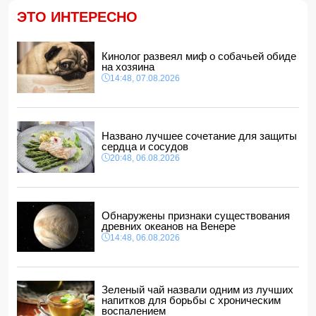
ребенка
ЭТО ИНТЕРЕСНО
11:40, 07.08.2026
Европе предрекли ущерб в размере 800 млрд евро
11:34, 07.08.2026
Кинолог развеял миф о собачьей обиде
на хозяина
Известная актриса обратилась к Эрдогану: «Я не могу
14:48, 07.08.2026
спать по ночам»
11:32, 07.08.2026
Звезда сборной Испании перейдет в «Барселону»
11:30, 07.08.2026
Названо лучшее сочетание для защиты
сердца и сосудов
20:48, 06.08.2026
Обнаружены признаки существования
древних океанов на Венере
14:48, 06.08.2026
Зеленый чай назвали одним из лучших
напитков для борьбы с хроническим
воспалением