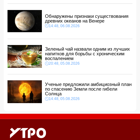
Ильхам Алиев отозвал двух постоянных
представителей, одного назначил на новую должность
Обнаружены признаки существования
14:00, 06.08.2026
древних океанов на Венере
14:48, 06.08.2026
Прогноз погоды в Азербайджане на 7 августа
12:48, 06.08.2026
Глава МИД Украины выразил соболезнования в связи с
гибелью граждан Азербайджана в Азовском и Чёрном
Зеленый чай назвали одним из лучших
морях
напитков для борьбы с хроническим
12:40, 06.08.2026
воспалением
20:48, 05.08.2026
Ученые предложили амбициозный план
по спасению Земли после гибели
Солнца
14:48, 05.08.2026