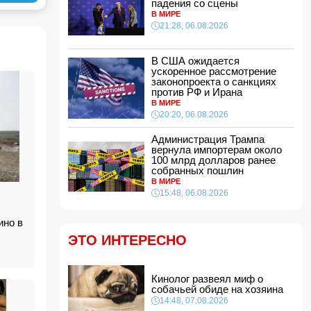
падения со сцены
12:34, 07.08.2026
В МИРЕ
21:28, 06.08.2026
Житель Гёйчая напал с ножом на
предпринимательницу в кафе
12:28, 07.08.2026
В США ожидается
ускоренное рассмотрение
В Нахчыванской АР сотрудники МЧС спасли
законопроекта о санкциях
тонувшего человека
против РФ и Ирана
12:12, 07.08.2026
В МИРЕ
Макгрегор заявил о начале подготовки к
20:20, 06.08.2026
возвращению в октагон
12:00, 07.08.2026
Администрация Трампа
вернула импортерам около
Опасный вирус приближается к границе
100 млрд долларов ранее
Турции
собранных пошлин
11:48, 07.08.2026
В МИРЕ
15:48, 06.08.2026
Женщина попала за решетку из-за
необычного имени ребенка
11:40, 07.08.2026
ино в
ЭТО ИНТЕРЕСНО
Европе предрекли ущерб в размере 800 млрд
евро
11:34, 07.08.2026
Кинолог развеял миф о
Известная актриса обратилась к Эрдогану:
собачьей обиде на хозяина
«Я не могу спать по ночам»
14:48, 07.08.2026
11:32, 07.08.2026