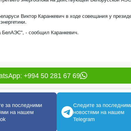
Беларуси Виктор Каранкевич в ходе совещания у презид
энергетики.
а БелАЭС", - сообщил Каранкевич.
tsApp: +994 50 281 67 69
е за последними
Следите за последним
ями на нашем
новостями на нашем
ok
Telegram