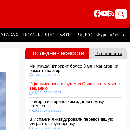
КАРАБАХ
ШОУ - БИЗНЕС
ФОТО+ВИДЕО
Журнал 'Утро'
ПОСЛЕДНИЕ НОВОСТИ
Все новости
Минтруда направит более 3 млн манатов на
ремонт квартир
16:48, 07.08.2026
Сформирована структура Совета по медиа и
вещанию
16:28, 07.08.2026
Пожар в историческом здании в Баку
потушен
16:16, 07.08.2026
В Испании ликвидировали перевозившую
мигрантов группировку
16:00, 07.08.2026