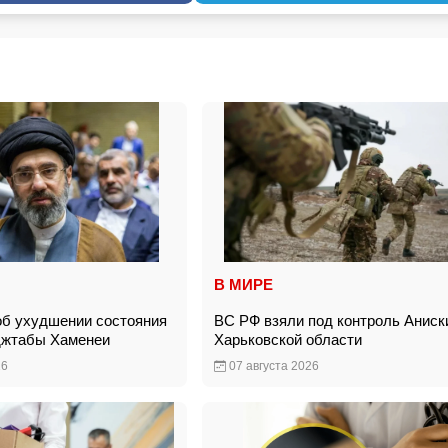
В МИРЕ
б ухудшении состояния
ВС РФ взяли под контроль Аниск
джтабы Хаменеи
Харьковской области
26
07 августа 2026