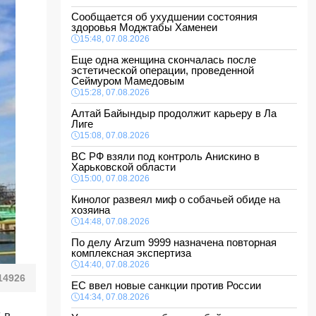
Сообщается об ухудшении состояния
здоровья Моджтабы Хаменеи
15:48, 07.08.2026
Еще одна женщина скончалась после
эстетической операции, проведенной
Сеймуром Мамедовым
15:28, 07.08.2026
Алтай Байындыр продолжит карьеру в Ла
Лиге
15:08, 07.08.2026
ВС РФ взяли под контроль Анискино в
Харьковской области
15:00, 07.08.2026
Кинолог развеял миф о собачьей обиде на
хозяина
14:48, 07.08.2026
По делу Arzum 9999 назначена повторная
комплексная экспертиза
14:40, 07.08.2026
14926
ЕС ввел новые санкции против России
14:34, 07.08.2026
 в