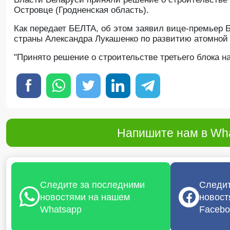
Островце (Гродненская область).
Как передает БЕЛТА, об этом заявил вице-премьер 
страны Александра Лукашенко по развитию атомной 
"Принято решение о строительстве третьего блока н
Напишите нам в Wha
Следите за последними
Следит
новостями на нашем
новост
Whatsapp
Facebo