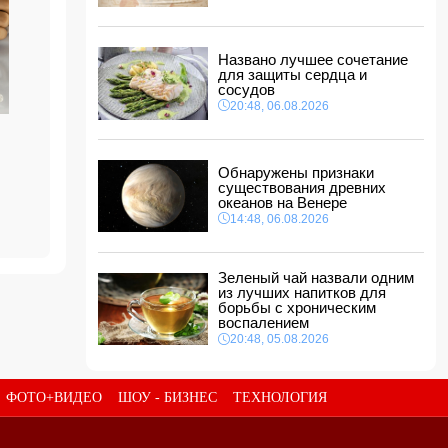
Звезда сборной Испании перейдет в
«Барселону»
11:30, 07.08.2026
Названо лучшее сочетание
для защиты сердца и
ВС РФ поразили три судна с грузами для
сосудов
ВСУ в Черном море
20:48, 06.08.2026
11:28, 07.08.2026
Во Флориде мужчина поймал 96 питонов и
выиграл 10 тысяч долларов
Обнаружены признаки
11:24, 07.08.2026
существования древних
океанов на Венере
Том Холланд и Зендея тайно поженились
14:48, 06.08.2026
11:22, 07.08.2026
Зеленый чай назвали одним
из лучших напитков для
борьбы с хроническим
воспалением
20:48, 05.08.2026
ФОТО+ВИДЕО
ШОУ - БИЗНЕС
ТЕХНОЛОГИЯ