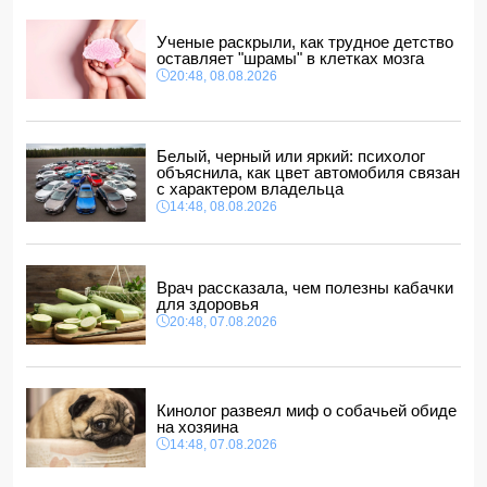
14:04, 08.08.2026
Прогноз погоды в Азербайджане на 9 августа
Ученые раскрыли, как трудное детство
14:00, 08.08.2026
оставляет "шрамы" в клетках мозга
20:48, 08.08.2026
Никол Пашинян позвонил Ильхаму Алиеву
12:48, 08.08.2026
СМИ: США ищут на Кубе фигуру для повторения
"венесуэльского сценария"
Белый, черный или яркий: психолог
12:40, 08.08.2026
объяснила, как цвет автомобиля связан
с характером владельца
В Сахалинской области произошло землетрясение
14:48, 08.08.2026
магнитудой 5.3
12:34, 08.08.2026
Врач рассказала, чем полезны кабачки
для здоровья
20:48, 07.08.2026
Кинолог развеял миф о собачьей обиде
на хозяина
14:48, 07.08.2026