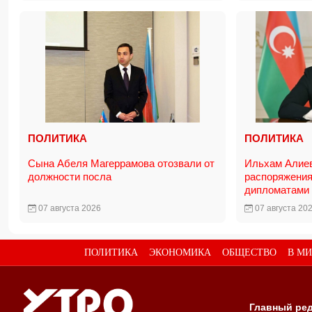
ПОЛИТИКА
ПОЛИТИКА
Сына Абеля Магеррамова отозвали от
Ильхам Алие
должности посла
распоряжения
дипломатами
07 августа 2026
07 августа 20
ПОЛИТИКА
ЭКОНОМИКА
ОБЩЕСТВО
В МИ
Главный ред