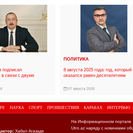
ПОЛИТИКА
в подписал
8 августа 2025 года: год, который
 в связи с двумя
оказался равен десятилетиям
26
07 августа 2026
РЕ
НАУКА
СПОРТ
ПРОИШЕСТВИЯ
КАРАБАХ
ИНТЕРВЬЮ
На Информационном портале
Utro.az наряду с новинками об
актор:
Хабил Агазаде