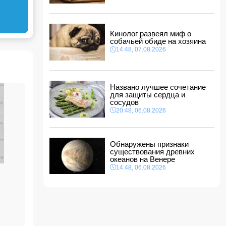
14:14, 07.08.2026
Сына Абеля Магеррамова отозвали от
должности посла
Кинолог развеял миф о
14:10, 07.08.2026
собачьей обиде на хозяина
Моуринью в шоке после отказа Родри от
14:48, 07.08.2026
перехода в "Реал"
14:04, 07.08.2026
Ильхам Алиев подписал распоряжения в
Названо лучшее сочетание
связи с двумя дипломатами
для защиты сердца и
14:00, 07.08.2026
сосудов
Прогноз погоды в Азербайджане на 8 августа
20:48, 06.08.2026
12:48, 07.08.2026
В Азербайджане ищут сотрудников с
Обнаружены признаки
зарплатой до 10 000 манатов
существования древних
12:40, 07.08.2026
океанов на Венере
14:48, 06.08.2026
ы