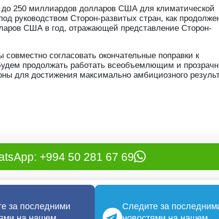
ь до 250 миллиардов долларов США для климатической
под руководством Сторон-развитых стран, как продолже
ларов США в год, отражающей представление Сторон-
 совместно согласовать окончательные поправки к
будем продолжать работать всеобъемлющим и прозрач
оны для достижения максимально амбициозного результа
tsApp: +994 50 281 67 69
е за последними
Следите за последним
ями на нашем
новостями на нашем