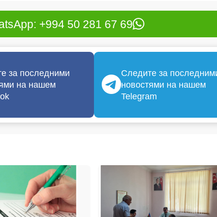
tsApp: +994 50 281 67 69
е за последними
Следите за последним
ями на нашем
новостями на нашем
ok
Telegram