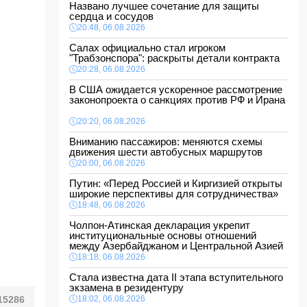
Названо лучшее сочетание для защиты
сердца и сосудов
20:48, 06.08.2026
Салах официально стал игроком
"Трабзонспора": раскрыты детали контракта
20:28, 06.08.2026
В США ожидается ускоренное рассмотрение
законопроекта о санкциях против РФ и Ирана
20:20, 06.08.2026
Вниманию пассажиров: меняются схемы
движения шести автобусных маршрутов
20:00, 06.08.2026
Путин: «Перед Россией и Киргизией открыты
широкие перспективы для сотрудничества»
18:48, 06.08.2026
Чолпон-Атинская декларация укрепит
институциональные основы отношений
между Азербайджаном и Центральной Азией
18:18, 06.08.2026
Стала известна дата II этапа вступительного
экзамена в резидентуру
15286
18:02, 06.08.2026