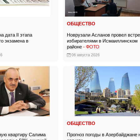
ОБЩЕСТВО
а дата II этапа
Новрузали Асланов провел встре
го экзамена в
избирателями в Исмаиллинском
районе
- ФОТО
26
06 августа 2026
ОБЩЕСТВО
ную квартиру Салима
Прогноз погоды в Азербайджане 