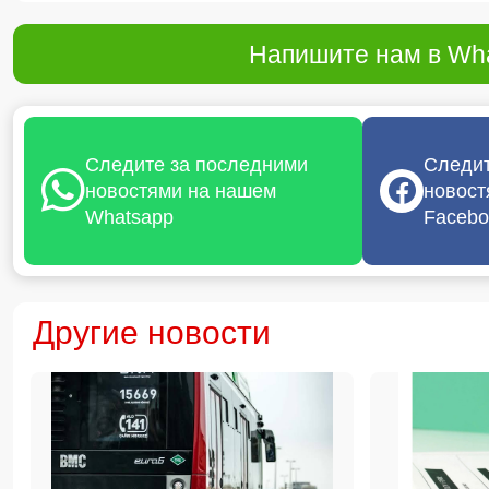
Напишите нам в Wha
Следите за последними
Следит
новостями на нашем
новост
Whatsapp
Facebo
Другие новости