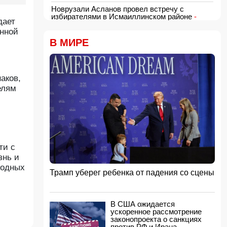
Новрузали Асланов провел встречу с
избирателями в Исмаиллинском районе
-
дает
ФОТО
енной
18:00, 06.08.2026
В МИРЕ
«Новые технологии формируют новые
профессии на рынке труда» — эксперт
16:48, 06.08.2026
аков,
Джейхун Байрамов и Андрей Сибига проводят
встречу в Киеве
елям
16:28, 06.08.2026
Гави покрасил волосы в розовый цвет в честь
победы Испании на ЧМ-2026
16:16, 06.08.2026
США сняли санкции с авиакомпании,
ти с
обвинявшейся в перевозке оружия для КСИР
знь и
16:00, 06.08.2026
годных
Трамп уберег ребенка от падения со сцены
Администрация Трампа вернула импортерам
около 100 млрд долларов ранее собранных
пошлин
15:48, 06.08.2026
В США ожидается
ускоренное рассмотрение
В Японии заявили о запуске КНДР
законопроекта о санкциях
баллистической ракеты
против РФ и Ирана