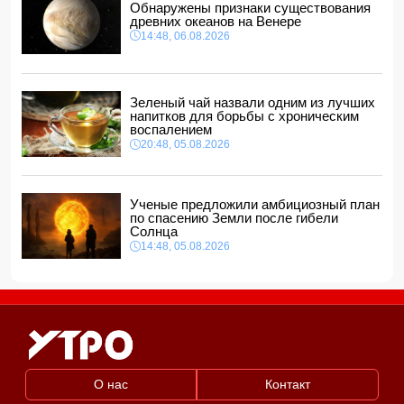
Обнаружены признаки существования
14:00, 06.08.2026
древних океанов на Венере
14:48, 06.08.2026
Прогноз погоды в Азербайджане на 7 августа
12:48, 06.08.2026
Глава МИД Украины выразил соболезнования в связи с
гибелью граждан Азербайджана в Азовском и Чёрном
Зеленый чай назвали одним из лучших
морях
напитков для борьбы с хроническим
12:40, 06.08.2026
воспалением
20:48, 05.08.2026
Ученые предложили амбициозный план
по спасению Земли после гибели
Солнца
14:48, 05.08.2026
О нас
Контакт