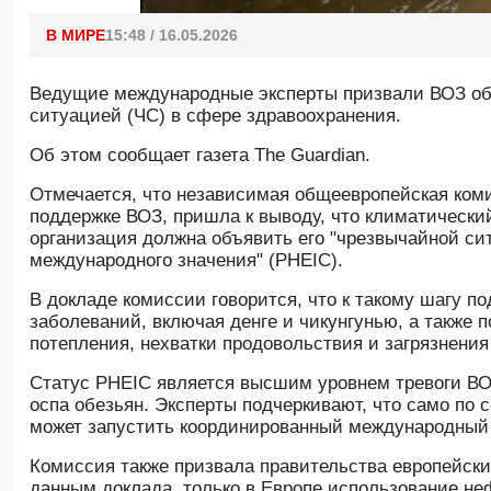
В МИРЕ
15:48 / 16.05.2026
Ведущие международные эксперты призвали ВОЗ об
ситуацией (ЧС) в сфере здравоохранения.
Об этом сообщает газета The Guardian.
Отмечается, что независимая общеевропейская коми
поддержке ВОЗ, пришла к выводу, что климатический
организация должна объявить его "чрезвычайной си
международного значения" (PHEIC).
В докладе комиссии говорится, что к такому шагу 
заболеваний, включая денге и чикунгунью, а также 
потепления, нехватки продовольствия и загрязнения
Статус PHEIC является высшим уровнем тревоги ВОЗ
оспа обезьян. Эксперты подчеркивают, что само по 
может запустить координированный международный 
Комиссия также призвала правительства европейски
данным доклада, только в Европе использование неф