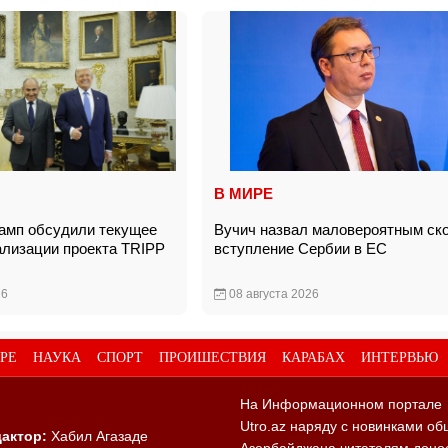
В МИРЕ
амп обсудили текущее
Вучич назвал маловероятным ск
ализации проекта TRIPP
вступление Сербии в ЕС
26
08 августа 2026
РЕ
НАУКА
СПОРТ
ПРОИШЕСТВИЯ
КАРАБАХ
ИНТЕРВЬЮ
На Информационном портале
Utro.az наряду с новинками об
актор:
Хабил Агазаде