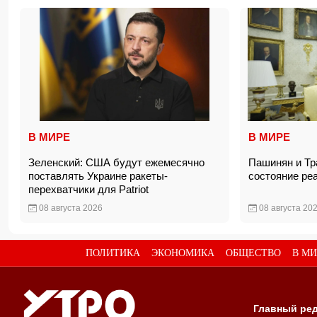
В МИРЕ
В МИРЕ
Зеленский: США будут ежемесячно
Пашинян и Тр
поставлять Украине ракеты-
состояние ре
перехватчики для Patriot
08 августа 2026
08 августа 20
ПОЛИТИКА
ЭКОНОМИКА
ОБЩЕСТВО
В МИ
Главный ред