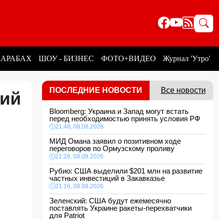
КАРАБАХ
ШОУ - БИЗНЕС
ФОТО+ВИДЕО
Журнал 'Утро'
ПОСЛЕДНИЕ НОВОСТИ
Все новости
кий
Bloomberg: Украина и Запад могут встать
перед необходимостью принять условия РФ
21:48, 08.08.2026
МИД Омана заявил о позитивном ходе
переговоров по Ормузскому проливу
21:28, 08.08.2026
Рубио: США выделили $201 млн на развитие
частных инвестиций в Закавказье
21:16, 08.08.2026
Зеленский: США будут ежемесячно
поставлять Украине ракеты-перехватчики
для Patriot