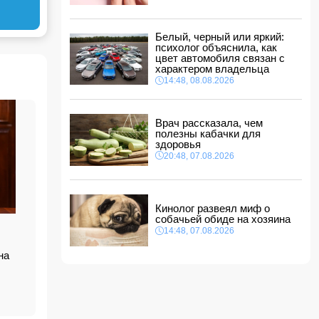
ФИФА выступила с заявлением на фоне
скандальных обвинений в адрес Инфантино
14:10, 08.08.2026
Белый, черный или яркий:
ВС РФ взяли под контроль Ивановку в
психолог объяснила, как
Харьковской области
цвет автомобиля связан с
характером владельца
14:04, 08.08.2026
14:48, 08.08.2026
Прогноз погоды в Азербайджане на 9 августа
14:00, 08.08.2026
Врач рассказала, чем
полезны кабачки для
Никол Пашинян позвонил Ильхаму Алиеву
здоровья
12:48, 08.08.2026
20:48, 07.08.2026
СМИ: США ищут на Кубе фигуру для
повторения "венесуэльского сценария"
12:40, 08.08.2026
Кинолог развеял миф о
собачьей обиде на хозяина
14:48, 07.08.2026
на