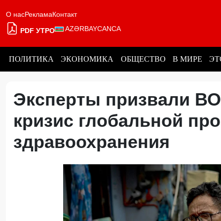
О нас
Реклама
Контакт
AZƏRBAYCANCA
PDF УТРО
ПОЛИТИКА
ЭКОНОМИКА
ОБЩЕСТВО
В МИРЕ
ЭТ
Эксперты призвали ВО
кризис глобальной пр
здравоохранения