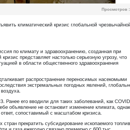
Просмотров :
ъявить климатический кризис глобальной чрезвычайно
ссия по климату и здравоохранению, созданная при
 кризис представляет настолько серьезную угрозу, что
туацией в области общественного здравоохранения
подталкивает распространение переносимых насекомыми
последствия экстремальных погодных явлений, глобальн
 воздуха.
. Ранее его вводили для таких заболеваний, как COVID
себе объявление не остановит изменение климата, одна
ответ, сопоставимый с масштабом кризиса.
х стран прекратить субсидирование ископаемого топлив
ти и газа ежегодно связано примерно с 600 тыс.