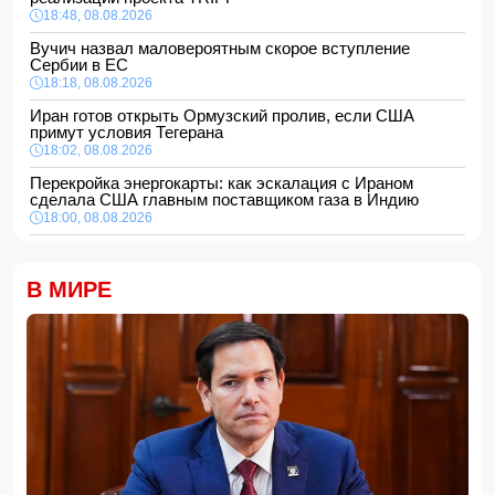
18:48, 08.08.2026
Вучич назвал маловероятным скорое вступление
Сербии в ЕС
18:18, 08.08.2026
Иран готов открыть Ормузский пролив, если США
примут условия Тегерана
18:02, 08.08.2026
Перекройка энергокарты: как эскалация с Ираном
сделала США главным поставщиком газа в Индию
18:00, 08.08.2026
Сенат утвердил Тодда Бланша на пост генпрокурора
США
В МИРЕ
16:48, 08.08.2026
Турция ограничивает проход коммерческих судов в
Черное море
16:28, 08.08.2026
Каковы основные признаки гормональных нарушений?
-
ВИДЕО
16:16, 08.08.2026
МЧС Азербайджана выступило с экстренным
предупреждением для населения
16:00, 08.08.2026