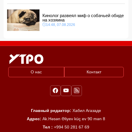
Кинолог развеял миф о собачьей обиде
на хозяина
14:48, 07.08.2026
О нас
Контакт
Главный редактор:
Хабил Агазаде
Адрес:
Ak.Həsən Əliyev küç ev 90 mən 8
Тел :
+994 50 281 67 69