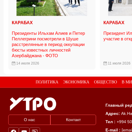
КАРАБАХ
КАРАБАХ
Президенты Ильхам Алиев и Петер
Президент Ил
Пеллегрини посмотрели в Шуше
участие в отк
расстрелянные в период оккупации
бюсты известных личностей
Азербайджана - ФОТО
14 июля 2026
11 июля 2026
ПОЛИТИКА
ЭКОНОМИКА
ОБЩЕСТВО
В МИ
Главный ред
Адрес:
Ak.Hə
О нас
Контакт
Тел :
+994 50
E-mail :
[emai