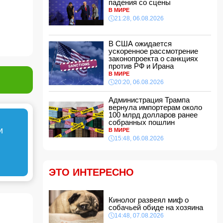
падения со сцены
В МИРЕ
Звезда сборной Испании перейдет в
21:28, 06.08.2026
«Барселону»
11:30, 07.08.2026
В США ожидается
ВС РФ поразили три судна с грузами для
ускоренное рассмотрение
ВСУ в Черном море
законопроекта о санкциях
11:28, 07.08.2026
против РФ и Ирана
Во Флориде мужчина поймал 96 питонов и
В МИРЕ
выиграл 10 тысяч долларов
20:20, 06.08.2026
11:24, 07.08.2026
Администрация Трампа
Том Холланд и Зендея тайно поженились
вернула импортерам около
11:22, 07.08.2026
100 млрд долларов ранее
собранных пошлин
Трагедия в Тертере: пожилые супруги стали
и
В МИРЕ
жертвами поджога
15:48, 06.08.2026
11:20, 07.08.2026
Владельцев квартир предупредили о
проверке систем отопления
ЭТО ИНТЕРЕСНО
11:16, 07.08.2026
В Бейлаганском районе продолжаются поиски
утонувшего в канале молодого мужчины
Кинолог развеял миф о
11:08, 07.08.2026
собачьей обиде на хозяина
14:48, 07.08.2026
Трамп подписал указ о запрете "родильного