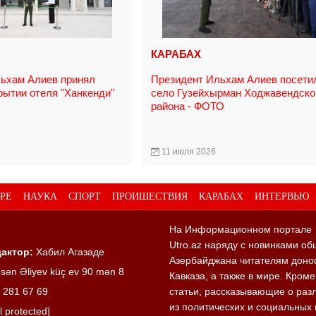
КАРАБАХ
ьхам Алиев принял
Президент Ильхам Алиев посети
рытии отеля "Ханкенди"
село Гузейхырман Ходжавендско
района - ФОТО
11 июля 2026
РЕ
НАУКА
СПОРТ
ПРОИШЕСТВИЯ
КАРАБАХ
ИНТЕРВЬЮ
На Информационном портале
Utro.az наряду с новинками об
актор:
Хабил Агазаде
Азербайджана читателям донос
sən Əliyev küç ev 90 mən 8
Кавказа, а также в мире. Кром
 281 67 69
статьи, рассказывающие о раз
из политических и социальных 
l protected]