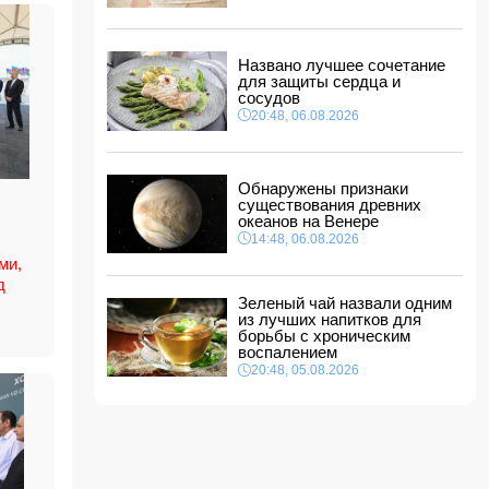
туризма" в США
11:00, 07.08.2026
Euractiv: Исландия попросила Брюссель не
Названо лучшее сочетание
вмешиваться в референдум по вопросу
для защиты сердца и
членства в ЕС
сосудов
10:48, 07.08.2026
20:48, 06.08.2026
Азербайджан сохраняет 26-е место в
рейтинге УЕФА
10:28, 07.08.2026
Обнаружены признаки
существования древних
Россия направит в Армению транзитный груз
океанов на Венере
через территорию Азербайджана
14:48, 06.08.2026
10:10, 07.08.2026
ми,
д
Зеленый чай назвали одним
из лучших напитков для
борьбы с хроническим
воспалением
20:48, 05.08.2026