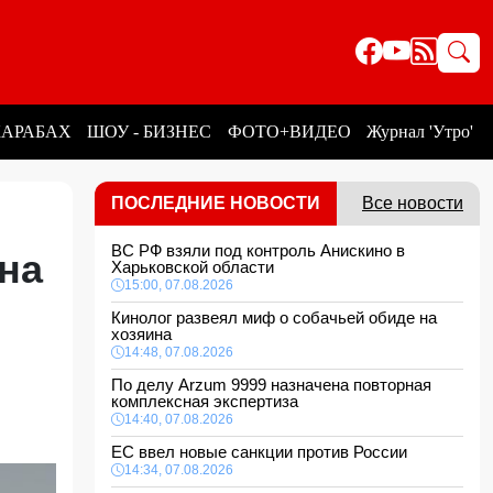
КАРАБАХ
ШОУ - БИЗНЕС
ФОТО+ВИДЕО
Журнал 'Утро'
ПОСЛЕДНИЕ НОВОСТИ
Все новости
ВС РФ взяли под контроль Анискино в
на
Харьковской области
15:00, 07.08.2026
Кинолог развеял миф о собачьей обиде на
хозяина
14:48, 07.08.2026
По делу Arzum 9999 назначена повторная
комплексная экспертиза
14:40, 07.08.2026
ЕС ввел новые санкции против России
14:34, 07.08.2026