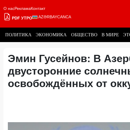
О нас
Реклама
Контакт
AZƏRBAYCANCA
PDF УТРО
ПОЛИТИКА
ЭКОНОМИКА
ОБЩЕСТВО
В МИРЕ
ЭТ
Эмин Гусейнов: В Азе
двусторонние солнечн
освобождённых от окк