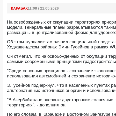
КАРАБАХ
11:08 / 21.05.2026
На освобождённых от оккупации территориях приори
модели. Генеральные планы разрабатываются таким
размещены в централизованной форме для удобног
Oб этом журналистам заявил специальный представ
Ходжавендском районах Эмин Гусейнов в рамках W
Он отметил, что на освобождённых от оккупации тер
самыми современными принципами градостроительств
"Среди основных принципов - сохранение экологичес
использования автомобилей и сохранение историко-к
Э.Гусейнов подчеркнул, что в населённых пунктах 
альтернативных источников энергии и использование
"В Азербайджане впервые двусторонние солнечные 
территориях", - дополнил он.
По его словам, в Карабахе и Восточном Зангезуре з