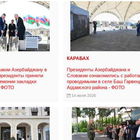
КАРАБАХ
акии Азербайджану в
Президенты Азербайджана и
президенты приняли
Словакии ознакомились с работа
ремонии закладки
проводимыми в селе Баш Гарвен
- ФОТО
Агдамского района - ФОТО
14 июля 2026