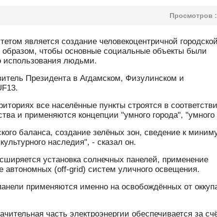
Просмотров :
тетом является создание человекоцентричной городско
 образом, чтобы основные социальные объекты были
о использования людьми.
итель Президента в Агдамском, Физулинском и
UF13.
риториях все населённые пункты строятся в соответстви
а и применяются концепции "умного города", "умного 
кого баланса, создание зелёных зон, сведение к миним
ультурного наследия", - сказал он.
расширяется установка солнечных панелей, применение
 автономных (off-grid) систем уличного освещения.
панели применяются именно на освобождённых от оккуп
начительная часть электроэнергии обеспечивается за сч