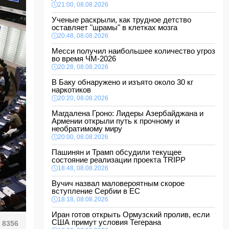
21:00, 08.08.2026
Ученые раскрыли, как трудное детство
оставляет "шрамы" в клетках мозга
20:48, 08.08.2026
Месси получил наибольшее количество угроз
во время ЧМ-2026
20:28, 08.08.2026
В Баку обнаружено и изъято около 30 кг
наркотиков
20:20, 08.08.2026
Магдалена Гроно: Лидеры Азербайджана и
Армении открыли путь к прочному и
необратимому миру
20:00, 08.08.2026
Пашинян и Трамп обсудили текущее
состояние реализации проекта TRIPP
18:48, 08.08.2026
Вучич назвал маловероятным скорое
вступление Сербии в ЕС
18:18, 08.08.2026
Иран готов открыть Ормузский пролив, если
США примут условия Тегерана
8356