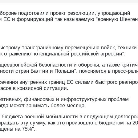
 обороне подготовили проект резолюции, упрощающий
рии ЕС и формирующий так называемую "военную Шенге
быстрому трансграничному перемещению войск, техники
 к отражению потенциальной российской агрессии".
еевропейской безопасности и обороны, а также критич
ности стран Балтии и Польши", поясняется в пресс-рел
сечения внутренних границ ЕС силами быстрого реагир
часов в кризисной ситуации.
тративных, финансовых и инфраструктурных проблем
гда может занимать более месяца.
и бюджета военной мобильности в следующем долгосро
кращать эту сумму, как это произошло с бюджетом на 20
ащены на 75%".