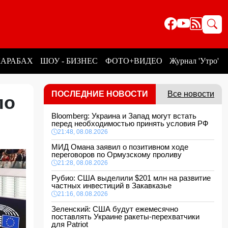
КАРАБАХ
ШОУ - БИЗНЕС
ФОТО+ВИДЕО
Журнал 'Утро'
ПОСЛЕДНИЕ НОВОСТИ
Все новости
по
Bloomberg: Украина и Запад могут встать
перед необходимостью принять условия РФ
21:48, 08.08.2026
МИД Омана заявил о позитивном ходе
переговоров по Ормузскому проливу
21:28, 08.08.2026
Рубио: США выделили $201 млн на развитие
частных инвестиций в Закавказье
21:16, 08.08.2026
Зеленский: США будут ежемесячно
поставлять Украине ракеты-перехватчики
для Patriot