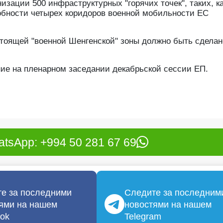
изации 500 инфраструктурных "горячих точек", таких, к
обности четырех коридоров военной мобильности ЕС
стоящей "военной Шенгенской" зоны должно быть сделан
ие на пленарном заседании декабрьской сессии ЕП.
tsApp: +994 50 281 67 69
е за последними
Следите за последним
ями на нашем
новостями на нашем
ok
Telegram