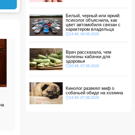
ФИФА выступила с заявлением на фоне
скандальных обвинений в адрес Инфантино
14:10, 08.08.2026
Белый, черный или яркий:
ВС РФ взяли под контроль Ивановку в
психолог объяснила, как
Харьковской области
цвет автомобиля связан с
характером владельца
14:04, 08.08.2026
14:48, 08.08.2026
Прогноз погоды в Азербайджане на 9 августа
14:00, 08.08.2026
Врач рассказала, чем
полезны кабачки для
Никол Пашинян позвонил Ильхаму Алиеву
здоровья
12:48, 08.08.2026
20:48, 07.08.2026
СМИ: США ищут на Кубе фигуру для
повторения "венесуэльского сценария"
12:40, 08.08.2026
Кинолог развеял миф о
собачьей обиде на хозяина
14:48, 07.08.2026
на