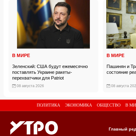
В МИРЕ
В МИРЕ
Зеленский: США будут ежемесячно
Пашинян и Тр
поставлять Украине ракеты-
состояние ре
перехватчики для Patriot
08 августа 2026
08 августа 20
ПОЛИТИКА
ЭКОНОМИКА
ОБЩЕСТВО
В МИ
Главный ред