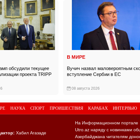
В МИРЕ
амп обсудили текущее
Вучич назвал маловероятным ск
ализации проекта TRIPP
вступление Сербии в ЕС
26
08 августа 2026
РЕ
НАУКА
СПОРТ
ПРОИШЕСТВИЯ
КАРАБАХ
ИНТЕРВЬЮ
На Информационном портале
Utro.az наряду с новинками об
актор:
Хабил Агазаде
Азербайджана читателям донос