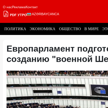
О нас
Реклама
Контакт
AZƏRBAYCANCA
PDF УТРО
ПОЛИТИКА
ЭКОНОМИКА
ОБЩЕСТВО
В МИРЕ
ЭТ
Европарламент подгот
созданию "военной Ш