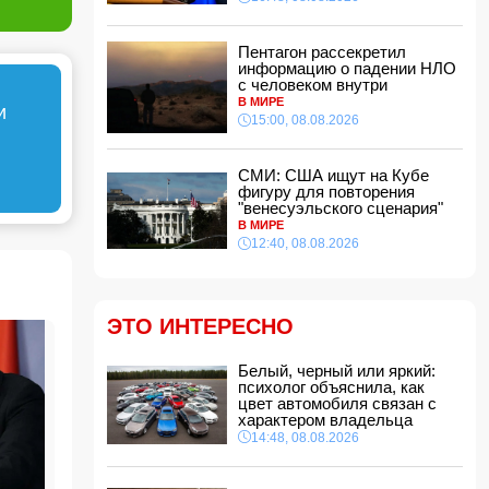
ФИФА выступила с заявлением на фоне
скандальных обвинений в адрес Инфантино
14:10, 08.08.2026
Пентагон рассекретил
информацию о падении НЛО
ВС РФ взяли под контроль Ивановку в
с человеком внутри
Харьковской области
В МИРЕ
и
14:04, 08.08.2026
15:00, 08.08.2026
Прогноз погоды в Азербайджане на 9 августа
СМИ: США ищут на Кубе
14:00, 08.08.2026
фигуру для повторения
"венесуэльского сценария"
Никол Пашинян позвонил Ильхаму Алиеву
В МИРЕ
12:48, 08.08.2026
12:40, 08.08.2026
СМИ: США ищут на Кубе фигуру для
повторения "венесуэльского сценария"
12:40, 08.08.2026
ЭТО ИНТЕРЕСНО
В Сахалинской области произошло
землетрясение магнитудой 5.3
12:34, 08.08.2026
Белый, черный или яркий:
психолог объяснила, как
Новая Зеландия ввела 35-й пакет санкций
цвет автомобиля связан с
против России
характером владельца
12:28, 08.08.2026
14:48, 08.08.2026
Защитник "Барселоны" Рональд Араухо
переходит в "Ливерпуль"