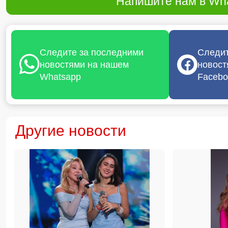
Напишите нам в Wha
Следите за последними
Следит
новостями на нашем
новост
Whatsapp
Facebo
Другие новости