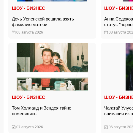
ШОУ - БИЗНЕС
ШОУ - БИЗН
Дочь Успенской решила взять
Анна Седоков
фамилию матери
статус "черн
08 августа 2026
08 августа 20
ШОУ - БИЗНЕС
ШОУ - БИЗН
Том Холланд и Зендея тайно
Чагатай Улус
поженились
внимания из-
07 августа 2026
06 августа 20