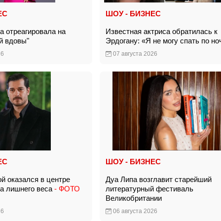
ЕС
ШОУ - БИЗНЕС
а отреагировала на
Известная актриса обратилась к
ой вдовы"
Эрдогану: «Я не могу спать по 
26
07 августа 2026
ЕС
ШОУ - БИЗНЕС
ой оказался в центре
Дуа Липа возглавит старейший
за лишнего веса
- ФОТО
литературный фестиваль
Великобритании
26
06 августа 2026