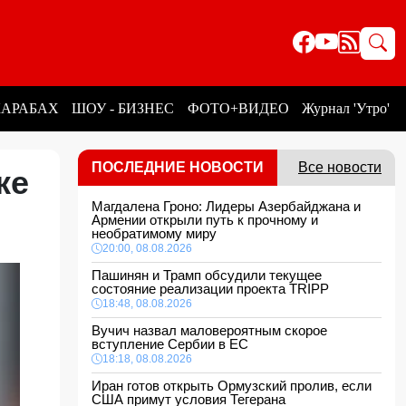
КАРАБАХ
ШОУ - БИЗНЕС
ФОТО+ВИДЕО
Журнал 'Утро'
ПОСЛЕДНИЕ НОВОСТИ
Все новости
ке
Магдалена Гроно: Лидеры Азербайджана и
Армении открыли путь к прочному и
необратимому миру
20:00, 08.08.2026
Пашинян и Трамп обсудили текущее
состояние реализации проекта TRIPP
18:48, 08.08.2026
Вучич назвал маловероятным скорое
вступление Сербии в ЕС
18:18, 08.08.2026
Иран готов открыть Ормузский пролив, если
США примут условия Тегерана