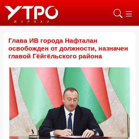
Глава ИВ города Нафталан
освобожден от должности, назначен
главой Гёйгёльского района