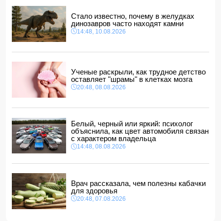
21:00, 08.08.2026
Стало известно, почему в желудках
Ученые раскрыли, как трудное детство оставляет
динозавров часто находят камни
"шрамы" в клетках мозга
14:48, 10.08.2026
20:48, 08.08.2026
Месси получил наибольшее количество угроз во время
ЧМ-2026
20:28, 08.08.2026
Ученые раскрыли, как трудное детство
оставляет "шрамы" в клетках мозга
В Баку обнаружено и изъято около 30 кг наркотиков
20:48, 08.08.2026
20:20, 08.08.2026
Магдалена Гроно: Лидеры Азербайджана и Армении
открыли путь к прочному и необратимому миру
20:00, 08.08.2026
Белый, черный или яркий: психолог
объяснила, как цвет автомобиля связан
с характером владельца
14:48, 08.08.2026
Врач рассказала, чем полезны кабачки
для здоровья
20:48, 07.08.2026