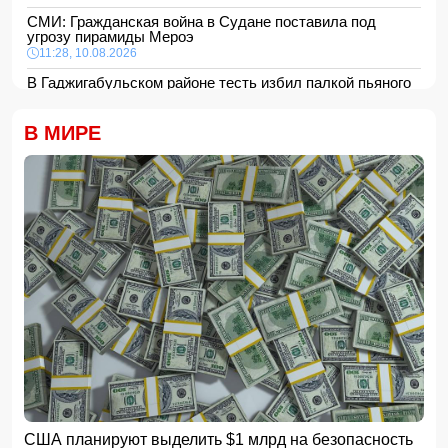
СМИ: Гражданская война в Судане поставила под
угрозу пирамиды Мероэ
11:28, 10.08.2026
В Гаджигабульском районе тесть избил палкой пьяного
зятя
11:24, 10.08.2026
В МИРЕ
Анна Седокова показала фигуру в мини-платье с
крыльями и чулках
11:22, 10.08.2026
В Сабирабадском районе 59-летний мужчина погиб от
удара электрическим током
11:20, 10.08.2026
12 человек погибли и 8 пропали в результате оползней и
наводнений на Филиппинах
- ФОТО/ВИДЕО
11:16, 10.08.2026
Ильхам Алиев поблагодарил Масуда Пезешкиана
-
ФОТО
11:08, 10.08.2026
Asia Times: Украине грозит крах из-за дефицита
вооружения у США
11:00, 10.08.2026
США планируют выделить $1 млрд на безопасность