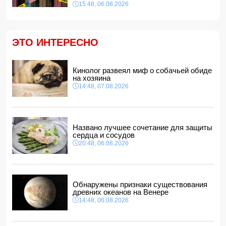
15:48, 06.08.2026
в кафе
12:28, 07.08.2026
В Нахчыванской АР сотрудники МЧС спасли тонувшего
человека
ЭТО ИНТЕРЕСНО
12:12, 07.08.2026
Макгрегор заявил о начале подготовки к возвращению в
октагон
Кинолог развеял миф о собачьей обиде
12:00, 07.08.2026
на хозяина
14:48, 07.08.2026
Опасный вирус приближается к границе Турции
11:48, 07.08.2026
Женщина попала за решетку из-за необычного имени
ребенка
Названо лучшее сочетание для защиты
11:40, 07.08.2026
сердца и сосудов
20:48, 06.08.2026
Обнаружены признаки существования
древних океанов на Венере
14:48, 06.08.2026