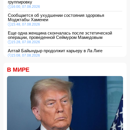
группировку
16:00, 07.08.2026
Сообщается об ухудшении состояния здоровья
Моджтабы Хаменеи
15:48, 07.08.2026
Еще одна женщина скончалась после эстетической
операции, проведенной Сеймуром Мамедовым
15:28, 07.08.2026
Алтай Байындыр продолжит карьеру в Ла Лиге
15:08, 07.08.2026
ВС РФ взяли под контроль Анискино в Харьковской
области
В МИРЕ
15:00, 07.08.2026
Кинолог развеял миф о собачьей обиде на хозяина
14:48, 07.08.2026
По делу Arzum 9999 назначена повторная комплексная
экспертиза
14:40, 07.08.2026
ЕС ввел новые санкции против России
14:34, 07.08.2026
Ужасающие подробности убийства мужа и жены в