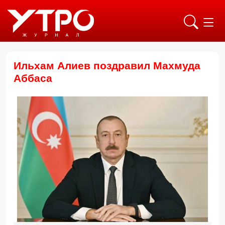
Ильхам Алиев поздравил Махмуда
Аббаса