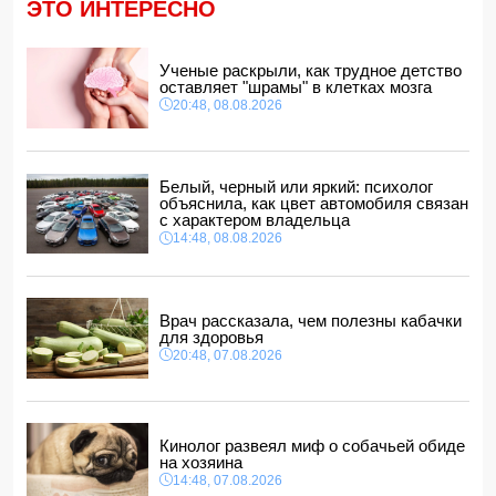
ЭТО ИНТЕРЕСНО
обвинений в адрес Инфантино
14:10, 08.08.2026
ВС РФ взяли под контроль Ивановку в Харьковской
Ученые раскрыли, как трудное детство
области
оставляет "шрамы" в клетках мозга
14:04, 08.08.2026
20:48, 08.08.2026
Прогноз погоды в Азербайджане на 9 августа
14:00, 08.08.2026
Никол Пашинян позвонил Ильхаму Алиеву
Белый, черный или яркий: психолог
12:48, 08.08.2026
объяснила, как цвет автомобиля связан
с характером владельца
СМИ: США ищут на Кубе фигуру для повторения
14:48, 08.08.2026
"венесуэльского сценария"
12:40, 08.08.2026
Врач рассказала, чем полезны кабачки
для здоровья
20:48, 07.08.2026
Кинолог развеял миф о собачьей обиде
на хозяина
14:48, 07.08.2026