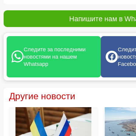
Напишите нам в Wha
Следите за последними
Следит
новостями на нашем
новост
Whatsapp
Facebo
Другие новости