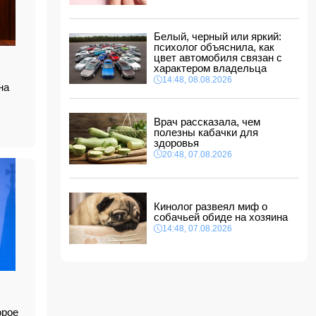
ФИФА выступила с заявлением на фоне
скандальных обвинений в адрес Инфантино
14:10, 08.08.2026
Белый, черный или яркий:
ВС РФ взяли под контроль Ивановку в
психолог объяснила, как
Харьковской области
цвет автомобиля связан с
характером владельца
14:04, 08.08.2026
14:48, 08.08.2026
на
Прогноз погоды в Азербайджане на 9 августа
14:00, 08.08.2026
Врач рассказала, чем
полезны кабачки для
Никол Пашинян позвонил Ильхаму Алиеву
здоровья
12:48, 08.08.2026
20:48, 07.08.2026
СМИ: США ищут на Кубе фигуру для
повторения "венесуэльского сценария"
12:40, 08.08.2026
Кинолог развеял миф о
собачьей обиде на хозяина
14:48, 07.08.2026
орое