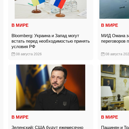
В МИРЕ
В МИРЕ
Bloomberg: Украина и Запад могут
МИД Омана за
встать перед необходимостью принять
переговоров 
условия РФ
08 августа 2026
08 августа 20
В МИРЕ
В МИРЕ
Зеленский: США будут ежемесячно
Пашинян и Тр