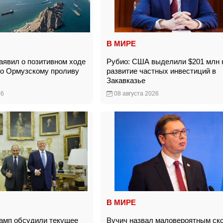
В МИРЕ
явил о позитивном ходе
Рубио: США выделили $201 млн 
по Ормузскому проливу
развитие частных инвестиций в
Закавказье
26
08 августа 2026
В МИРЕ
амп обсудили текущее
Вучич назвал маловероятным ск