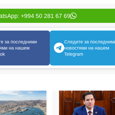
tsApp: +994 50 281 67 69
е за последними
Следите за последним
ями на нашем
новостями на нашем
ok
Telegram