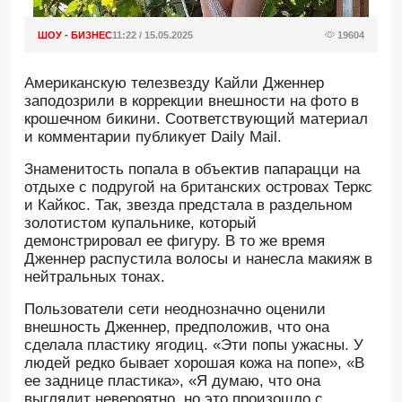
ШОУ - БИЗНЕС
11:22 / 15.05.2025
19604
Американскую телезвезду Кайли Дженнер
заподозрили в коррекции внешности на фото в
крошечном бикини. Соответствующий материал
и комментарии публикует Daily Mail.
Знаменитость попала в объектив папарацци на
отдыхе с подругой на британских островах Теркс
и Кайкос. Так, звезда предстала в раздельном
золотистом купальнике, который
демонстрировал ее фигуру. В то же время
Дженнер распустила волосы и нанесла макияж в
нейтральных тонах.
Пользователи сети неоднозначно оценили
внешность Дженнер, предположив, что она
сделала пластику ягодиц. «Эти попы ужасны. У
людей редко бывает хорошая кожа на попе», «В
ее заднице пластика», «Я думаю, что она
выглядит невероятно, но это произошло с