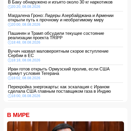
В Баку обнаружено и изъято около 30 кг наркотиков
20:20, 08.08.2026
Магдалена Гроно: Лидеры Азербайджана и Армении
открыли путь к прочному и необратимому миру
20:00, 08.08.2026
Пашинян и Трамп обсудили текущее состояние
реализации проекта TRIPP
18:48, 08.08.2026
Вучич назвал маловероятным скорое вступление
Сербии в ЕС
18:18, 08.08.2026
Иран готов открыть Ормузский пролив, если США
примут условия Тегерана
18:02, 08.08.2026
Перекройка энергокарты: как эскалация с Ираном
сделала США главным поставщиком газа в Индию
18:00, 08.08.2026
Сенат утвердил Тодда Бланша на пост генпрокурора
США
В МИРЕ
16:48, 08.08.2026
Турция ограничивает проход коммерческих судов в
Черное море