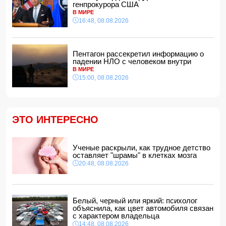
генпрокурора США
14:40, 08.08.2026
В МИРЕ
В Азербайджане ожидается жара до 41 градуса —
16:48, 08.08.2026
объявлено предупреждение
14:34, 08.08.2026
В Агдашском районе расследуется конфликт, связанный
Пентагон рассекретил информацию о
с церемонией помолвки с участием
падении НЛО с человеком внутри
несовершеннолетней
В МИРЕ
14:28, 08.08.2026
15:00, 08.08.2026
Найдено тело утонувшего в море 16-летнего юноши
14:14, 08.08.2026
ФИФА выступила с заявлением на фоне скандальных
ЭТО ИНТЕРЕСНО
обвинений в адрес Инфантино
14:10, 08.08.2026
ВС РФ взяли под контроль Ивановку в Харьковской
Ученые раскрыли, как трудное детство
области
оставляет "шрамы" в клетках мозга
14:04, 08.08.2026
20:48, 08.08.2026
Прогноз погоды в Азербайджане на 9 августа
14:00, 08.08.2026
Никол Пашинян позвонил Ильхаму Алиеву
Белый, черный или яркий: психолог
12:48, 08.08.2026
объяснила, как цвет автомобиля связан
с характером владельца
СМИ: США ищут на Кубе фигуру для повторения
14:48, 08.08.2026