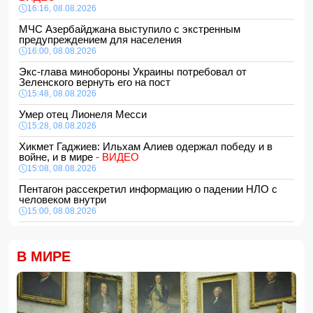
16:16, 08.08.2026
МЧС Азербайджана выступило с экстренным
предупреждением для населения
16:00, 08.08.2026
Экс-глава минобороны Украины потребовал от
Зеленского вернуть его на пост
15:48, 08.08.2026
Умер отец Лионеля Месси
15:28, 08.08.2026
Хикмет Гаджиев: Ильхам Алиев одержал победу и в
войне, и в мире
- ВИДЕО
15:08, 08.08.2026
Пентагон рассекретил информацию о падении НЛО с
человеком внутри
15:00, 08.08.2026
Белый, черный или яркий: психолог объяснила, как цвет
автомобиля связан с характером владельца
В МИРЕ
14:48, 08.08.2026
Зеленский встретился с Вучичем
14:40, 08.08.2026
В Азербайджане ожидается жара до 41 градуса —