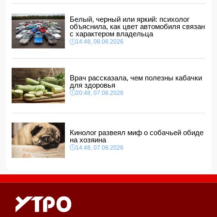
14:00, 08.08.2026
Никол Пашинян позвонил Ильхаму Алиеву
Белый, черный или яркий: психолог
12:48, 08.08.2026
объяснила, как цвет автомобиля связан
с характером владельца
СМИ: США ищут на Кубе фигуру для повторения
14:48, 08.08.2026
"венесуэльского сценария"
12:40, 08.08.2026
Врач рассказала, чем полезны кабачки
для здоровья
20:48, 07.08.2026
Кинолог развеял миф о собачьей обиде
на хозяина
14:48, 07.08.2026