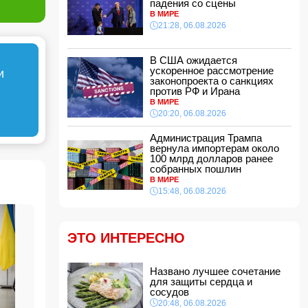
падения со сцены
21:16, 06.08.2026
В МИРЕ
21:28, 06.08.2026
Такер Карлсон обвинил руководство США во
лжи
21:00, 06.08.2026
В США ожидается
ускоренное рассмотрение
Названо лучшее сочетание для защиты
и
законопроекта о санкциях
сердца и сосудов
против РФ и Ирана
20:48, 06.08.2026
В МИРЕ
Салах официально стал игроком
20:20, 06.08.2026
"Трабзонспора": раскрыты детали контракта
20:28, 06.08.2026
Администрация Трампа
вернула импортерам около
В США ожидается ускоренное рассмотрение
100 млрд долларов ранее
законопроекта о санкциях против РФ и Ирана
собранных пошлин
В МИРЕ
20:20, 06.08.2026
15:48, 06.08.2026
Вниманию пассажиров: меняются схемы
движения шести автобусных маршрутов
20:00, 06.08.2026
ЭТО ИНТЕРЕСНО
Путин: «Перед Россией и Киргизией открыты
широкие перспективы для сотрудничества»
Названо лучшее сочетание
18:48, 06.08.2026
для защиты сердца и
Чолпон-Атинская декларация укрепит
сосудов
институциональные основы отношений
20:48, 06.08.2026