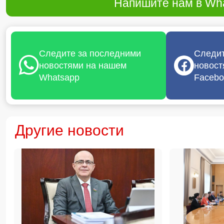
Напишите нам в Wha
Следите за последними
Следит
новостями на нашем
новост
Whatsapp
Facebo
Другие новости