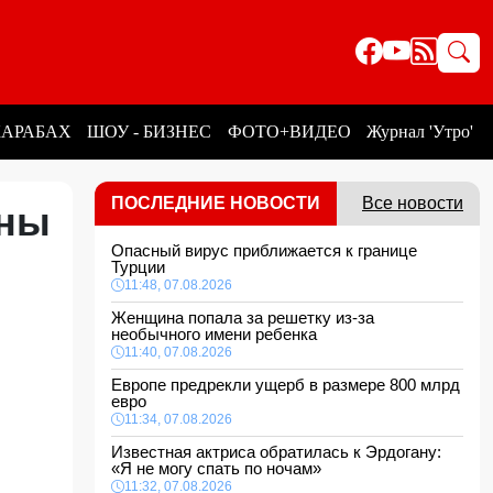
КАРАБАХ
ШОУ - БИЗНЕС
ФОТО+ВИДЕО
Журнал 'Утро'
ПОСЛЕДНИЕ НОВОСТИ
Все новости
аны
Опасный вирус приближается к границе
Турции
11:48, 07.08.2026
Женщина попала за решетку из-за
необычного имени ребенка
11:40, 07.08.2026
Европе предрекли ущерб в размере 800 млрд
евро
11:34, 07.08.2026
Известная актриса обратилась к Эрдогану:
«Я не могу спать по ночам»
11:32, 07.08.2026