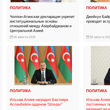
ПОЛИТИКА
ПОЛИТИКА
Чолпон-Атинская декларация укрепит
Джейхун Байр
институциональные основы
проводят вст
отношений между Азербайджаном и
Центральной Азией
06 августа 2026
06 августа 20
ПОЛИТИКА
ПОЛИТИКА
Ильхам Алиев наградил Бахтияра
Ильхам Алиев
Асланбейли орденом "Шохрат"
постоянных п
назначил на 