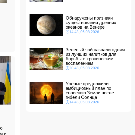
между Азербайджаном и Центральной Азией
18:18, 06.08.2026
Стала известна дата II этапа вступительного
Обнаружены признаки
экзамена в резидентуру
существования древних
18:02, 06.08.2026
океанов на Венере
14:48, 06.08.2026
Новрузали Асланов провел встречу с
избирателями в Исмаиллинском районе
-
ФОТО
18:00, 06.08.2026
Зеленый чай назвали одним
из лучших напитков для
«Новые технологии формируют новые
борьбы с хроническим
профессии на рынке труда» — эксперт
воспалением
16:48, 06.08.2026
20:48, 05.08.2026
Джейхун Байрамов и Андрей Сибига проводят
встречу в Киеве
Ученые предложили
16:28, 06.08.2026
амбициозный план по
спасению Земли после
гибели Солнца
14:48, 05.08.2026
ью
м и