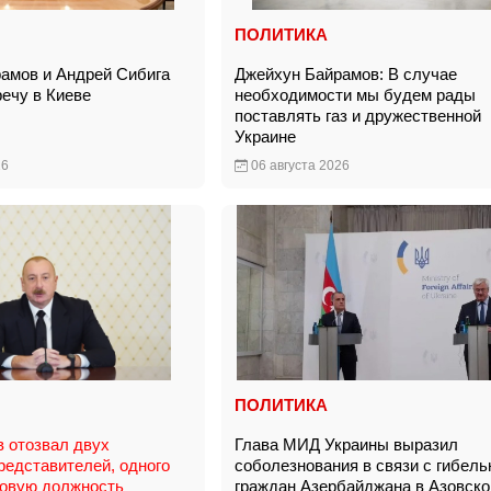
ПОЛИТИКА
амов и Андрей Сибига
Джейхун Байрамов: В случае
речу в Киеве
необходимости мы будем рады
поставлять газ и дружественной
Украине
26
06 августа 2026
ПОЛИТИКА
 отозвал двух
Глава МИД Украины выразил
редставителей, одного
соболезнования в связи с гибел
новую должность
граждан Азербайджана в Азовско