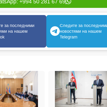
tsApp: +994 50 281 67 69
е за последними
Следите за последним
ями на нашем
новостями на нашем
ok
Telegram