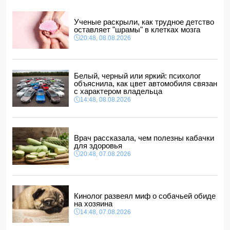
14:10, 08.08.2026
ВС РФ взяли под контроль Ивановку в Харьковской
Ученые раскрыли, как трудное детство
области
оставляет "шрамы" в клетках мозга
14:04, 08.08.2026
20:48, 08.08.2026
Прогноз погоды в Азербайджане на 9 августа
14:00, 08.08.2026
Никол Пашинян позвонил Ильхаму Алиеву
Белый, черный или яркий: психолог
12:48, 08.08.2026
объяснила, как цвет автомобиля связан
с характером владельца
СМИ: США ищут на Кубе фигуру для повторения
14:48, 08.08.2026
"венесуэльского сценария"
12:40, 08.08.2026
Врач рассказала, чем полезны кабачки
для здоровья
20:48, 07.08.2026
Кинолог развеял миф о собачьей обиде
на хозяина
14:48, 07.08.2026