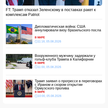
15:48, 05.08.2026
УЕФА ввел новые правила по желтым карточкам в
FT: Трамп отказал Зеленскому в поставках ракет к
еврокубках
комплексам Patriot
15:28, 05.08.2026
ВС РФ взяли под контроль два населенных пункта
Дипломатическая война: США
15:08, 05.08.2026
аннулировали визу бразильского посла
Тахир Будагов посетил Азербайджанское общество
Красного Полумесяца
В МИРЕ
15:00, 05.08.2026
11:16, 05.08.2026
Ученые предложили амбициозный план по спасению
Земли после гибели Солнца
Вооруженного мужчину задержали у
14:48, 05.08.2026
гольф-клуба Трампа в Калифорнии
МИД России обвинил Киев в попытках усилить
В МИРЕ
эскалацию конфликта
11:00, 05.08.2026
14:40, 05.08.2026
В Индии более 10 человек погибли из-за ударов молний
Трамп заявил о прогрессе в переговорах
с Ираном и скором открытии
14:34, 05.08.2026
Ормузского пролива
В МИРЕ
Судья Верховного суда Азербайджана вышел на
пенсию
10:00, 05.08.2026
14:28, 05.08.2026
FT: Трамп отказал Зеленскому в поставках ракет к