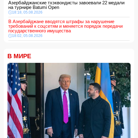
Азербайджанские тхэквондисты завоевали 22 медали
на турнире Batumi Open
18:18, 05.08.2026
В Азербайджане вводятся штрафы за нарушение
требований к соцсетям и меняется порядок передачи
государственного имущества
18:02, 05.08.2026
687 американских военных получили ранения в ходе
конфликта с Ираном
18:00, 05.08.2026
В МИРЕ
Арестован муж известной ведущей Нигяр Фархад
16:48, 05.08.2026
В Баку мужчина арестован за дебош на кладбище
16:28, 05.08.2026
ВНИМАНИЮ
желающих приобрести новое, полностью
отремонтированное жилье
16:16, 05.08.2026
Определён минимальный порог суммы электронных
переводов
16:00, 05.08.2026
Хикмет Гаджиев: Азербайджан доказал приверженность
мирному процессу с Арменией на практике