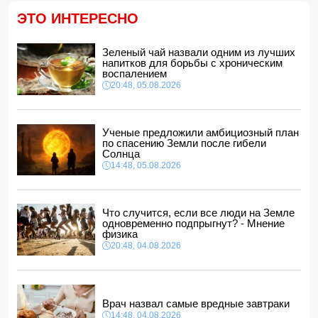
комплексам Patriot
ЭТО ИНТЕРЕСНО
14:14, 05.08.2026
ЕС получил пятый транш доходов от замороженных
активов РФ и обещал передать их Киеву
Зеленый чай назвали одним из лучших
напитков для борьбы с хроническим
14:10, 05.08.2026
воспалением
В Баку на рабочем месте скоропостижно скончался
20:48, 05.08.2026
мужчина
14:04, 05.08.2026
Депутат Милли Меджлиса посетил семью шехида
-
Ученые предложили амбициозный план
ФОТО
по спасению Земли после гибели
14:00, 05.08.2026
Солнца
14:48, 05.08.2026
Прогноз погоды в Азербайджане на 6 августа
12:48, 05.08.2026
Биржевые цены на кофе в мире выросли до максимума
Что случится, если все люди на Земле
за полгода
одновременно подпрыгнут? - Мнение
12:40, 05.08.2026
физика
20:48, 04.08.2026
Врач назвал самые вредные завтраки
14:48, 04.08.2026