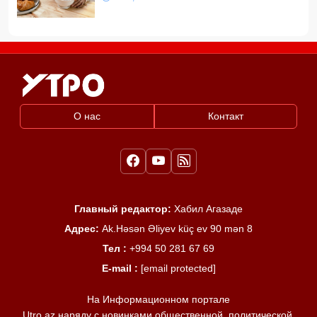
О нас
Контакт
Главный редактор:
Хабил Агазаде
Адрес:
Ak.Həsən Əliyev küç ev 90 mən 8
Тел :
+994 50 281 67 69
E-mail :
[email protected]
На Информационном портале
Utro.az наряду с новинками общественной, политической,