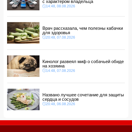
с характером владельца
14:48, 08.08.2026
Азербайджан вновь подтвердил полную поддержку
мирного урегулирования конфликта в Грузии
10:10, 08.08.2026
Врач рассказала, чем полезны кабачки
для здоровья
20:48, 07.08.2026
Кинолог развеял миф о собачьей обиде
на хозяина
14:48, 07.08.2026
Названо лучшее сочетание для защиты
сердца и сосудов
20:48, 06.08.2026