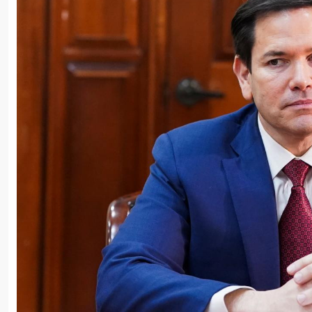
Хикмет Гаджиев: Ильхам Алиев одержал победу и в войне, и
15:08, 08.08.2026
Пентагон рассекретил информацию о падении НЛО с челов
15:00, 08.08.2026
Белый, черный или яркий: психолог объяснила, как цвет а
14:48, 08.08.2026
Зеленский встретился с Вучичем
14:40, 08.08.2026
В Азербайджане ожидается жара до 41 градуса — объявле
14:34, 08.08.2026
В Агдашском районе расследуется конфликт, связанный с 
14:28, 08.08.2026
Найдено тело утонувшего в море 16-летнего юноши
14:14, 08.08.2026
ФИФА выступила с заявлением на фоне скандальных обви
14:10, 08.08.2026
ВС РФ взяли под контроль Ивановку в Харьковской област
14:04, 08.08.2026
Прогноз погоды в Азербайджане на 9 августа