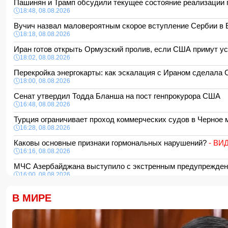
Пашинян и Трамп обсудили текущее состояние реализации
18:48, 08.08.2026
Вучич назвал маловероятным скорое вступление Сербии 
18:18, 08.08.2026
Иран готов открыть Ормузский пролив, если США примут у
18:02, 08.08.2026
Перекройка энергокарты: как эскалация с Ираном сделал
18:00, 08.08.2026
Сенат утвердил Тодда Бланша на пост генпрокурора США
16:48, 08.08.2026
Турция ограничивает проход коммерческих судов в Черное
16:28, 08.08.2026
Каковы основные признаки гормональных нарушений?
- ВИ
16:16, 08.08.2026
МЧС Азербайджана выступило с экстренным предупрежде
16:00, 08.08.2026
Экс-глава минобороны Украины потребовал от Зеленского в
В МИРЕ
15:48, 08.08.2026
Умер отец Лионеля Месси
15:28, 08.08.2026