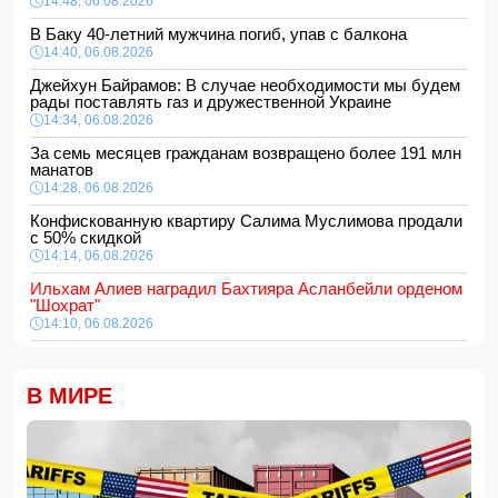
14:48, 06.08.2026
В Баку 40-летний мужчина погиб, упав с балкона
14:40, 06.08.2026
Джейхун Байрамов: В случае необходимости мы будем
рады поставлять газ и дружественной Украине
14:34, 06.08.2026
За семь месяцев гражданам возвращено более 191 млн
манатов
14:28, 06.08.2026
Конфискованную квартиру Салима Муслимова продали
с 50% скидкой
14:14, 06.08.2026
Ильхам Алиев наградил Бахтияра Асланбейли орденом
"Шохрат"
14:10, 06.08.2026
Стали известны детали контракта Наримана Ахундзаде
с "Эрзурумспором"
В МИРЕ
14:04, 06.08.2026
Ильхам Алиев отозвал двух постоянных
представителей, одного назначил на новую должность
14:00, 06.08.2026
Прогноз погоды в Азербайджане на 7 августа