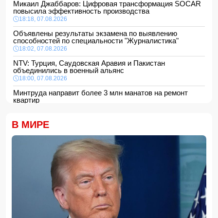
Микаил Джаббаров: Цифровая трансформация SOCAR
повысила эффективность производства
18:18, 07.08.2026
Объявлены результаты экзамена по выявлению
способностей по специальности "Журналистика"
18:02, 07.08.2026
NTV: Турция, Саудовская Аравия и Пакистан
объединились в военный альянс
18:00, 07.08.2026
Минтруда направит более 3 млн манатов на ремонт
квартир
16:48, 07.08.2026
Сформирована структура Совета по медиа и вещанию
В МИРЕ
16:28, 07.08.2026
Пожар в историческом здании в Баку потушен
16:16, 07.08.2026
В Испании ликвидировали перевозившую мигрантов
группировку
16:00, 07.08.2026
Сообщается об ухудшении состояния здоровья
Моджтабы Хаменеи
15:48, 07.08.2026