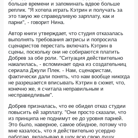
больше времени и запоминать вдвое больше
реплик. "Я хотела играть Кэтрин и получать за
это такую же справедливую зарплату, как и
парни", - говорит Нина.
Автор книги утверждает, что студия отказалась
выполнять требования актрисы и попросила
сценаристов перестать включать Кэтрин в
сцены, поскольку они не собираются платить
Добрев за обе роли. "Ситуация действительно
накалилась, - вспоминает одна из создательниц
сериала Джули Плек. - Нам, сценаристам,
фактически дали понять, что нам вообще никогда
не разрешается вписывать Кэтрин в сюжет, что,
конечно же, я считала неправильным и
несправедливым".
Добрев призналась, что ее обидел отказ студии
повысить ей зарплату. "Они просто сказали, что
из принципа не поднимут ее до уровня парней.
Это было, наверное, самое обидное, потому что
мне казалось, что я действительно усердно
работаю, вкладываю в шоу всю свою душу,