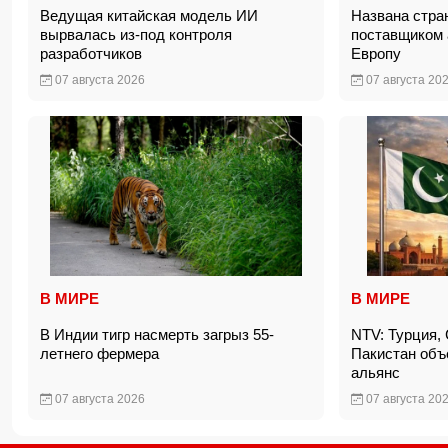
Ведущая китайская модель ИИ
Названа стра
вырвалась из-под контроля
поставщиком 
разработчиков
Европу
07 августа 2026
07 августа 20
В МИРЕ
В МИРЕ
В Индии тигр насмерть загрыз 55-
NTV: Турция,
летнего фермера
Пакистан объ
альянс
07 августа 2026
07 августа 20