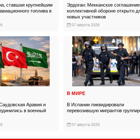
на, ставшая крупнейшим
Эрдоган: Мекканское соглашение
авиационного топлива в
коллективной обороне открыто д
новых участников
26
07 августа 2026
В МИРЕ
 Саудовская Аравия и
В Испании ликвидировали
единились в военный
перевозившую мигрантов группи
26
07 августа 2026