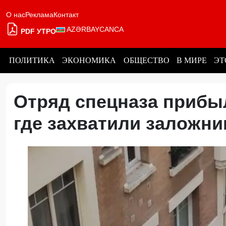
О нас
Реклама
Контакт
AZƏRBAYCANCA
PDF УТРО
ПОЛИТИКА
ЭКОНОМИКА
ОБЩЕСТВО
В МИРЕ
ЭТ
Отряд спецназа прибыл
где захватили заложн