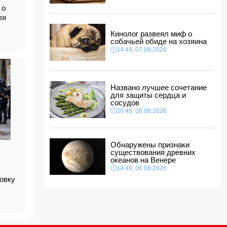
14:14, 07.08.2026
 о
ля
Сына Абеля Магеррамова отозвали от
должности посла
Кинолог развеял миф о
14:10, 07.08.2026
собачьей обиде на хозяина
Моуринью в шоке после отказа Родри от
14:48, 07.08.2026
перехода в "Реал"
14:04, 07.08.2026
Ильхам Алиев подписал распоряжения в
Названо лучшее сочетание
связи с двумя дипломатами
для защиты сердца и
14:00, 07.08.2026
сосудов
Прогноз погоды в Азербайджане на 8 августа
20:48, 06.08.2026
12:48, 07.08.2026
В Азербайджане ищут сотрудников с
Обнаружены признаки
зарплатой до 10 000 манатов
существования древних
12:40, 07.08.2026
океанов на Венере
14:48, 06.08.2026
ровку