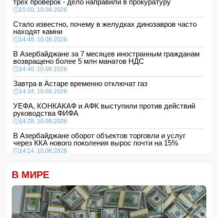
трех проверок - дело направили в прокуратуру
15:00, 10.08.2026
Стало известно, почему в желудках динозавров часто
находят камни
14:48, 10.08.2026
В Азербайджане за 7 месяцев иностранным гражданам
возвращено более 5 млн манатов НДС
14:40, 10.08.2026
Завтра в Астаре временно отключат газ
14:34, 10.08.2026
УЕФА, КОНКАКАФ и АФК выступили против действий
руководства ФИФА
14:28, 10.08.2026
В Азербайджане оборот объектов торговли и услуг
через ККА нового поколения вырос почти на 15%
14:14, 10.08.2026
Арам Вардеванян избран вице-спикером парламента
Армении от оппозиции
В МИРЕ
14:10, 10.08.2026
В Сумгайыте 61-летний водитель умер за рулем
14:04, 10.08.2026
Ильхам Алиев сменил послов Азербайджана в ряде