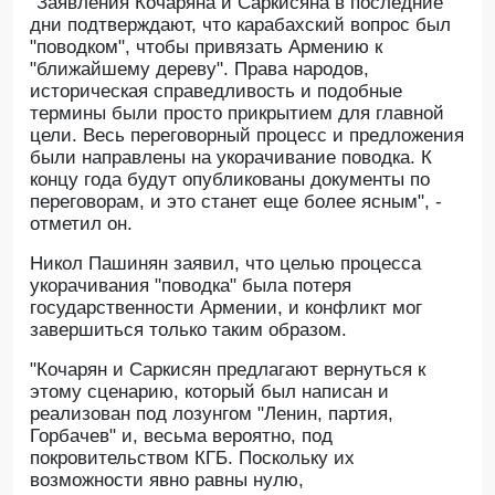
"Заявления Кочаряна и Саркисяна в последние
дни подтверждают, что карабахский вопрос был
"поводком", чтобы привязать Армению к
"ближайшему дереву". Права народов,
историческая справедливость и подобные
термины были просто прикрытием для главной
цели. Весь переговорный процесс и предложения
были направлены на укорачивание поводка. К
концу года будут опубликованы документы по
переговорам, и это станет еще более ясным", -
отметил он.
Никол Пашинян заявил, что целью процесса
укорачивания "поводка" была потеря
государственности Армении, и конфликт мог
завершиться только таким образом.
"Кочарян и Саркисян предлагают вернуться к
этому сценарию, который был написан и
реализован под лозунгом "Ленин, партия,
Горбачев" и, весьма вероятно, под
покровительством КГБ. Поскольку их
возможности явно равны нулю,