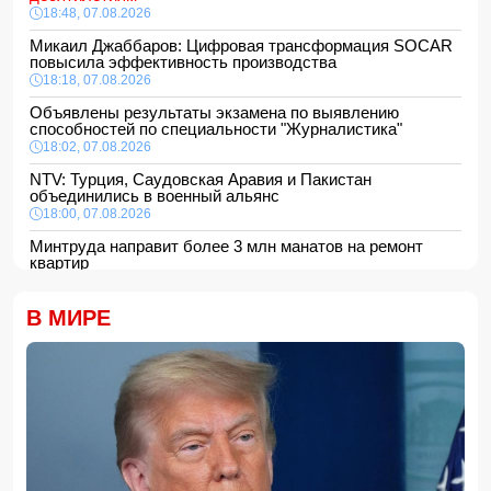
18:48, 07.08.2026
Микаил Джаббаров: Цифровая трансформация SOCAR
повысила эффективность производства
18:18, 07.08.2026
Объявлены результаты экзамена по выявлению
способностей по специальности "Журналистика"
18:02, 07.08.2026
NTV: Турция, Саудовская Аравия и Пакистан
объединились в военный альянс
18:00, 07.08.2026
Минтруда направит более 3 млн манатов на ремонт
квартир
16:48, 07.08.2026
Сформирована структура Совета по медиа и вещанию
В МИРЕ
16:28, 07.08.2026
Пожар в историческом здании в Баку потушен
16:16, 07.08.2026
В Испании ликвидировали перевозившую мигрантов
группировку
16:00, 07.08.2026
Сообщается об ухудшении состояния здоровья