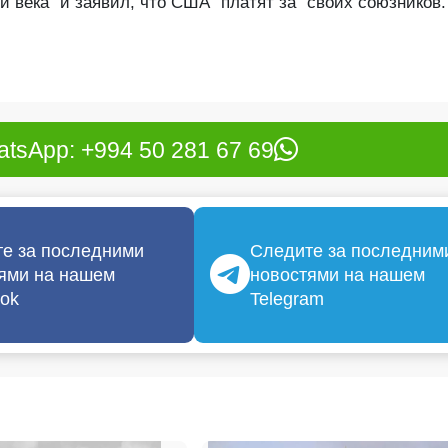
 века" и заявил, что США "платят за" своих союзников
tsApp: +994 50 281 67 69
е за последними
Следите за последним
ями на нашем
новостями на нашем
ok
Telegram