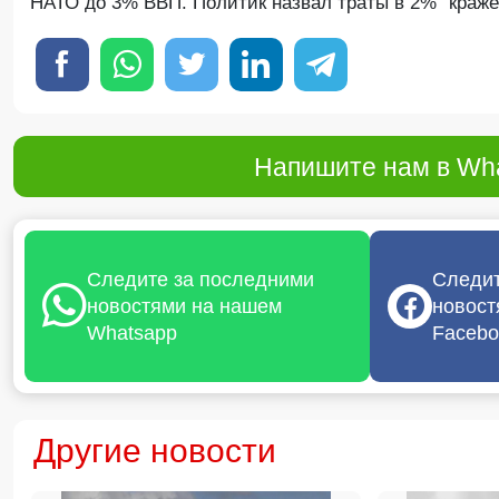
НАТО до 3% ВВП. Политик назвал траты в 2% "кражей
Напишите нам в Wha
Следите за последними
Следит
новостями на нашем
новост
Whatsapp
Facebo
Другие новости