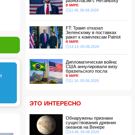
.
разногласий с Нетаньяху
Азербайджана в Азовском и Чёрном морях
В МИРЕ
12:40, 06.08.2026
11:48, 06.08.2026
МЧС обратилось к гражданам,
направляющимся на пляжи в ветреную
погоду
FT: Трамп отказал
12:34, 06.08.2026
Зеленскому в поставках
ракет к комплексам Patriot
В Баку в офисе обнаружено тело маклера
В МИРЕ
12:28, 06.08.2026
14:14, 05.08.2026
Adidas извинился за обилие розовых бутс на
ЧМ-2026, назвав это совпадением
Дипломатическая война:
12:12, 06.08.2026
США аннулировали визу
бразильского посла
Стали известны подробности массовой драки
и
В МИРЕ
в Гяндже
- ФОТО
11:16, 05.08.2026
12:00, 06.08.2026
Вэнс признал наличие разногласий с
Нетаньяху
11:48, 06.08.2026
ЭТО ИНТЕРЕСНО
В Агджабединском районе произошло
смертельное ДТП: есть погибший и
Обнаружены признаки
пострадавший
существования древних
11:40, 06.08.2026
океанов на Венере
Кем был погибший при падении в шахту
14:48, 06.08.2026