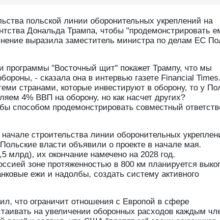
ьства польской линии оборонительных укреплений на
нтства Дональда Трампа, чтобы "продемонстрировать е
 мнение выразила заместитель министра по делам ЕС П
и программы "Восточный щит" покажет Трампу, что мы
ороны, - сказала она в интервью газете Financial Times.
 теми странами, которые инвестируют в оборону, то у П
ляем 4% ВВП на оборону, но как насчет других?
 бы способом продемонстрировать совместный ответст
 начале строительства линии оборонительных укреплен
Польские власти объявили о проекте в начале мая.
5 млрд), их окончание намечено на 2028 год.
оссией зоне протяженностью в 800 км планируется выко
анковые ежи и надолбы, создать систему активного
ил, что ограничит отношения с Европой в сфере
астаивать на увеличении оборонных расходов каждым чл