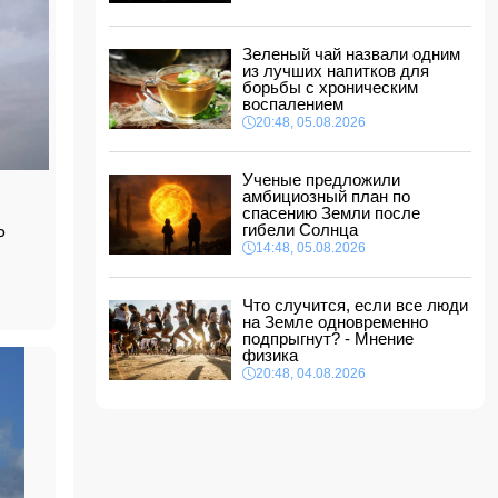
лифта в торговом центре Баку?
11:34, 06.08.2026
Зеленый чай назвали одним
Чагатай Улусой оказался в центре внимания
из лучших напитков для
из-за лишнего веса
- ФОТО
борьбы с хроническим
11:32, 06.08.2026
воспалением
Лига конференций УЕФА: "Карабах" сыграет
20:48, 05.08.2026
на выезде с киевским "Динамо"
11:30, 06.08.2026
Ученые предложили
До 15 августа на Северном Кипре ввели
амбициозный план по
запрет на работу под открытым небом
спасению Земли после
11:28, 06.08.2026
гибели Солнца
Р
14:48, 05.08.2026
Три детских сада МВД переданы Управлению
образования города Баку
11:24, 06.08.2026
Что случится, если все люди
на Земле одновременно
Дуа Липа возглавит старейший литературный
подпрыгнут? - Мнение
фестиваль Великобритании
физика
11:22, 06.08.2026
20:48, 04.08.2026