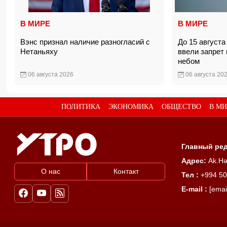
В МИРЕ
В МИРЕ
Вэнс признал наличие разногласий с
До 15 август
Нетаньяху
ввели запрет
небом
06 августа 2026
06 августа 20
ПОЛИТИКА
ЭКОНОМИКА
ОБЩЕСТВО
В МИ
Главный ред
Адрес:
Ak.Hə
О нас
Контакт
Тел :
+994 50
E-mail :
[emai