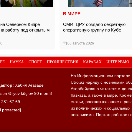
В МИРЕ
а на Северном Кипре
СМИ: ЦРУ создало секретную
 на работу под открытым
оперативную группу по Кубе
26
06 августа 2026
РЕ
НАУКА
СПОРТ
ПРОИШЕСТВИЯ
КАРАБАХ
ИНТЕРВЬЮ
На Информационном портале
Utro.az наряду с новинками об
актор:
Хабил Агазаде
Азербайджана читателям донос
sən Əliyev küç ev 90 mən 8
Кавказа, а также в мире. Кром
 281 67 69
статьи, рассказывающие о раз
из политических и социальных 
l protected]
независимо. Портал работает 