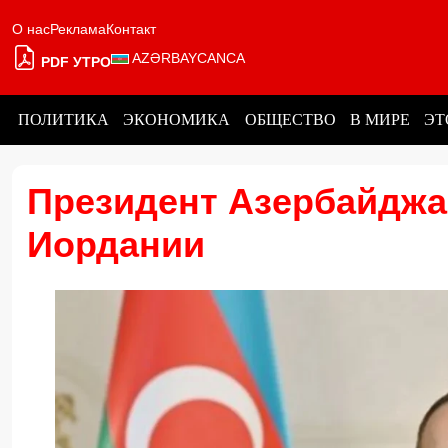
О нас
Реклама
Контакт
AZƏRBAYCANCA
PDF УТРО
ПОЛИТИКА
ЭКОНОМИКА
ОБЩЕСТВО
В МИРЕ
ЭТ
Президент Азербайджа
Иордании