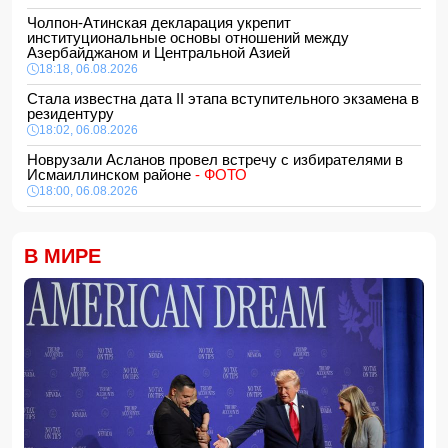
Чолпон-Атинская декларация укрепит
институциональные основы отношений между
Азербайджаном и Центральной Азией
18:18, 06.08.2026
Стала известна дата II этапа вступительного экзамена в
резидентуру
18:02, 06.08.2026
Новрузали Асланов провел встречу с избирателями в
Исмаиллинском районе
- ФОТО
18:00, 06.08.2026
«Новые технологии формируют новые профессии на
рынке труда» — эксперт
В МИРЕ
16:48, 06.08.2026
Джейхун Байрамов и Андрей Сибига проводят встречу в
Киеве
16:28, 06.08.2026
Гави покрасил волосы в розовый цвет в честь победы
Испании на ЧМ-2026
16:16, 06.08.2026
США сняли санкции с авиакомпании, обвинявшейся в
перевозке оружия для КСИР
16:00, 06.08.2026