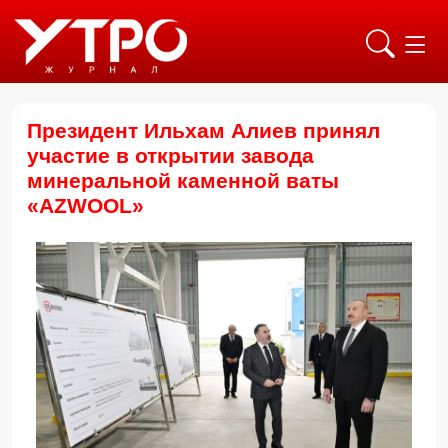
Президент Ильхам Алиев принял
участие в открытии завода
минеральной каменной ваты
«AZWOOL»