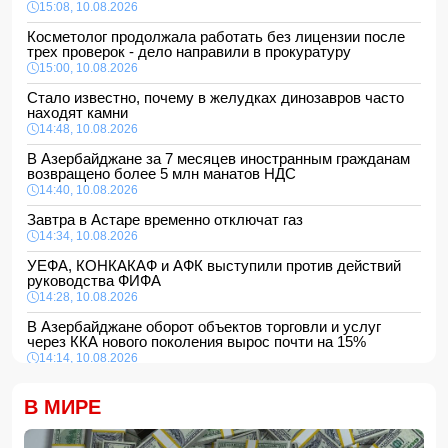
15:08, 10.08.2026
Косметолог продолжала работать без лицензии после
трех проверок - дело направили в прокуратуру
15:00, 10.08.2026
Стало известно, почему в желудках динозавров часто
находят камни
14:48, 10.08.2026
В Азербайджане за 7 месяцев иностранным гражданам
возвращено более 5 млн манатов НДС
14:40, 10.08.2026
Завтра в Астаре временно отключат газ
14:34, 10.08.2026
УЕФА, КОНКАКАФ и АФК выступили против действий
руководства ФИФА
14:28, 10.08.2026
В Азербайджане оборот объектов торговли и услуг
через ККА нового поколения вырос почти на 15%
14:14, 10.08.2026
Арам Вардеванян избран вице-спикером парламента
Армении от оппозиции
В МИРЕ
14:10, 10.08.2026