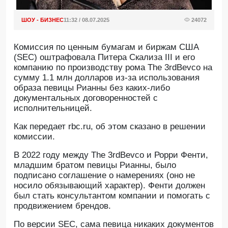
ШОУ - БИЗНЕС
11:32 / 08.07.2025
24072
Комиссия по ценным бумагам и биржам США
(SEC) оштрафовала Питера Скализа III и его
компанию по производству рома The 3rdBevco на
сумму 1.1 млн долларов из-за использования
образа певицы Рианны без каких-либо
документальных договоренностей с
исполнительницей.
Как передает rbc.ru, об этом сказано в решении
комиссии.
В 2022 году между The 3rdBevco и Рорри Фенти,
младшим братом певицы Рианны, было
подписано соглашение о намерениях (оно не
носило обязывающий характер). Фенти должен
был стать консультантом компании и помогать с
продвижением брендов.
По версии SEC, сама певица никаких документов