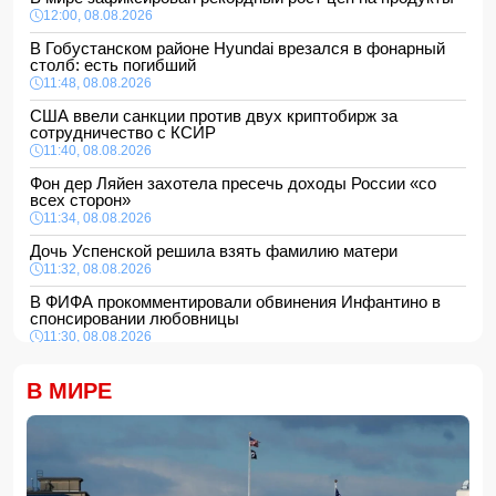
12:00, 08.08.2026
В Гобустанском районе Hyundai врезался в фонарный
столб: есть погибший
11:48, 08.08.2026
США ввели санкции против двух криптобирж за
сотрудничество с КСИР
11:40, 08.08.2026
Фон дер Ляйен захотела пресечь доходы России «со
всех сторон»
11:34, 08.08.2026
Дочь Успенской решила взять фамилию матери
11:32, 08.08.2026
В ФИФА прокомментировали обвинения Инфантино в
спонсировании любовницы
11:30, 08.08.2026
СМИ: Пентагон закупит лазерные противодроновые
установки на 400 млн долларов
В МИРЕ
11:28, 08.08.2026
Миру грозит дефицит важнейшего продукта
11:24, 08.08.2026
Анна Седокова отреагировала на статус "черной вдовы"