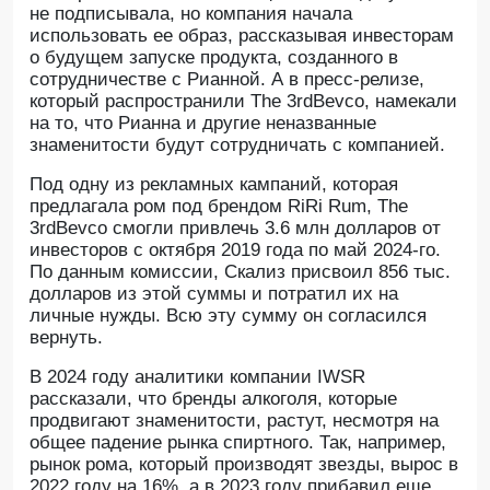
не подписывала, но компания начала
использовать ее образ, рассказывая инвесторам
о будущем запуске продукта, созданного в
сотрудничестве с Рианной. А в пресс-релизе,
который распространили The 3rdBevco, намекали
на то, что Рианна и другие неназванные
знаменитости будут сотрудничать с компанией.
Под одну из рекламных кампаний, которая
предлагала ром под брендом RiRi Rum, The
3rdBevco смогли привлечь 3.6 млн долларов от
инвесторов с октября 2019 года по май 2024-го.
По данным комиссии, Скализ присвоил 856 тыс.
долларов из этой суммы и потратил их на
личные нужды. Всю эту сумму он согласился
вернуть.
В 2024 году аналитики компании IWSR
рассказали, что бренды алкоголя, которые
продвигают знаменитости, растут, несмотря на
общее падение рынка спиртного. Так, например,
рынок рома, который производят звезды, вырос в
2022 году на 16%, а в 2023 году прибавил еще