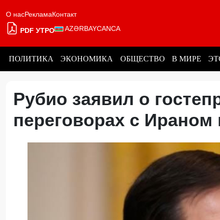
О нас
Реклама
Контакт
AZƏRBAYCANCA
PDF УТРО
ПОЛИТИКА
ЭКОНОМИКА
ОБЩЕСТВО
В МИРЕ
ЭТ
Рубио заявил о госте
переговорах с Ираном