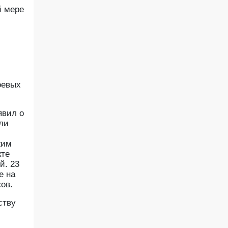
й мере
оевых
явил о
ли
жим
кте
й. 23
е на
ов.
ству