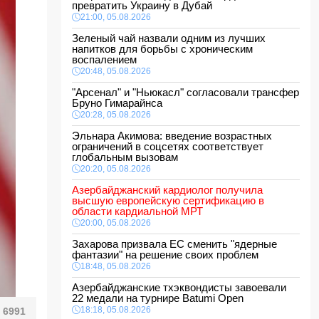
превратить Украину в Дубай
21:00, 05.08.2026
Зеленый чай назвали одним из лучших
напитков для борьбы с хроническим
воспалением
20:48, 05.08.2026
"Арсенал" и "Ньюкасл" согласовали трансфер
Бруно Гимарайнса
20:28, 05.08.2026
Эльнара Акимова: введение возрастных
ограничений в соцсетях соответствует
глобальным вызовам
20:20, 05.08.2026
Азербайджанский кардиолог получила
высшую европейскую сертификацию в
области кардиальной МРТ
20:00, 05.08.2026
Захарова призвала ЕС сменить "ядерные
фантазии" на решение своих проблем
18:48, 05.08.2026
Азербайджанские тхэквондисты завоевали
22 медали на турнире Batumi Open
18:18, 05.08.2026
6991