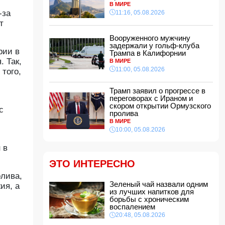
В МИРЕ
15:48, 05.08.2026
-за
11:16, 05.08.2026
УЕФА ввел новые правила по желтым
т
карточкам в еврокубках
15:28, 05.08.2026
Вооруженного мужчину
задержали у гольф-клуба
рии в
ВС РФ взяли под контроль два населенных
Трампа в Калифорнии
пункта
 Так,
В МИРЕ
15:08, 05.08.2026
11:00, 05.08.2026
того,
Тахир Будагов посетил Азербайджанское
общество Красного Полумесяца
Трамп заявил о прогрессе в
15:00, 05.08.2026
переговорах с Ираном и
скором открытии Ормузского
с
Ученые предложили амбициозный план по
пролива
спасению Земли после гибели Солнца
В МИРЕ
14:48, 05.08.2026
10:00, 05.08.2026
МИД России обвинил Киев в попытках
 в
усилить эскалацию конфликта
14:40, 05.08.2026
ЭТО ИНТЕРЕСНО
В Индии более 10 человек погибли из-за
олива,
ударов молний
Зеленый чай назвали одним
ия, а
14:34, 05.08.2026
из лучших напитков для
борьбы с хроническим
Судья Верховного суда Азербайджана
воспалением
вышел на пенсию
20:48, 05.08.2026
14:28, 05.08.2026