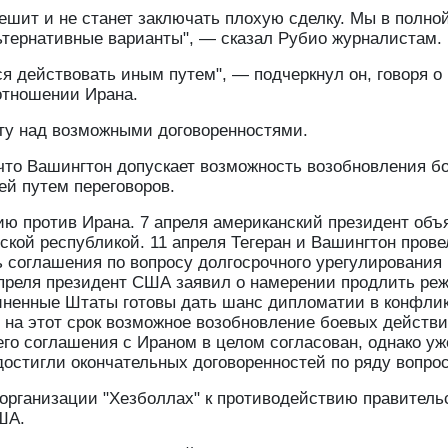
ешит и не станет заключать плохую сделку. Мы в полно
тернативные варианты", — сказал Рубио журналистам.
ся действовать иным путем", — подчеркнул он, говоря о
отношении Ирана.
оту над возможными договоренностями.
, что Вашингтон допускает возможность возобновления б
ей путем переговоров.
ю против Ирана. 7 апреля американский президент объ
кой республикой. 11 апреля Тегеран и Вашингтон прове
ь соглашения по вопросу долгосрочного урегулирования
апреля президент США заявил о намерении продлить ре
диненные Штаты готовы дать шанс дипломатии в конфли
 на этот срок возможное возобновление боевых действи
го соглашения с Ираном в целом согласован, однако уж
остигли окончательных договоренностей по ряду вопрос
организации "Хезболлах" к противодействию правитель
ША.