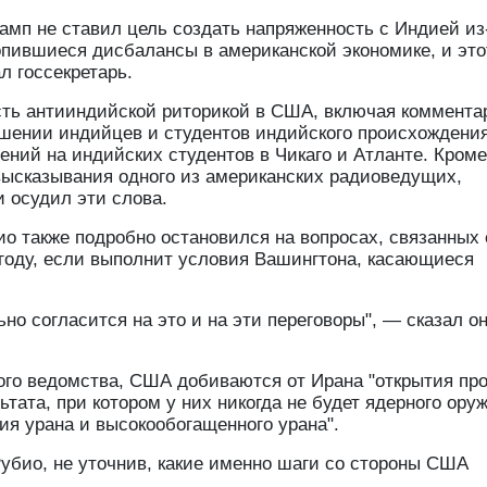
амп не ставил цель создать напряженность с Индией из
опившиеся дисбалансы в американской экономике, и это
л госсекретарь.
сть антииндийской риторикой в США, включая коммента
ошении индийцев и студентов индийского происхождения.
ений на индийских студентов в Чикаго и Атланте. Кроме 
высказывания одного из американских радиоведущих,
 осудил эти слова.
 также подробно остановился на вопросах, связанных 
ыгоду, если выполнит условия Вашингтона, касающиеся
но согласится на это и на эти переговоры", — сказал он
ого ведомства, США добиваются от Ирана "открытия пр
тата, при котором у них никогда не будет ядерного оруж
я урана и высокообогащенного урана".
Рубио, не уточнив, какие именно шаги со стороны США