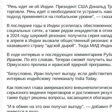
"Речь идет не об Индии. Президент США Дональд Тр
торговли. Речь идет о необходимости устранить нак
подход применяется на глобальном уровне", — сказа
В последние годы в Индии усилилась обеспокоенно
социальных сетях, а также рядом инцидентов в отн
в 2024 году широкий резонанс получила серия напад
в апреле в Индии вызвали общественный резонанс 
назвавшего страну "адской дырой". Тогда МИД Индии
В ходе интервью и последующих комментариев Рубио
Ираном. По его словам, Тегеран сможет получить в
Ормузского пролива и иранской ядерной программы.
"Безусловно, Иран получит выгоду, если действитель
интервью индийскому телеканалу India Today.
Как пояснил глава американского внешнеполитическ
серьезного ведения переговоров и достижения резуль
также будут решены вопросы, касающиеся обогащени
"И в обмен на это они получат выгоду", — добавил 
имеются в виду.