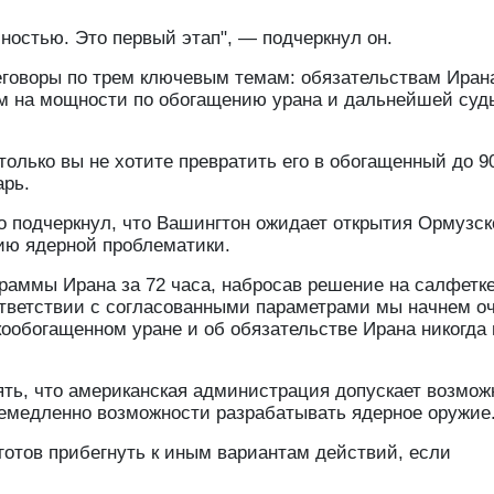
ностью. Это первый этап", — подчеркнул он.
еговоры по трем ключевым темам: обязательствам Иран
ям на мощности по обогащению урана и дальнейшей суд
только вы не хотите превратить его в обогащенный до 9
арь.
о подчеркнул, что Вашингтон ожидает открытия Ормузск
нию ядерной проблематики.
раммы Ирана за 72 часа, набросав решение на салфетке
ответствии с согласованными параметрами мы начнем о
кообогащенном уране и об обязательстве Ирана никогда 
ять, что американская администрация допускает возмож
немедленно возможности разрабатывать ядерное оружие
готов прибегнуть к иным вариантам действий, если