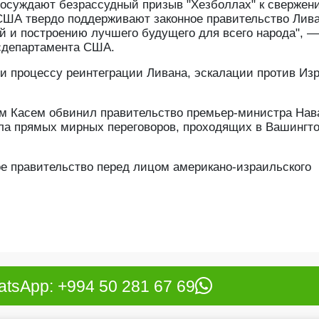
суждают безрассудный призыв "Хезболлах" к свержен
США твердо поддерживают законное правительство Лива
ой и построению лучшего будущего для всего народа", —
осдепартамента США.
ии процессу реинтеграции Ливана, эскалации против Из
им Касем обвинил правительство премьер-министра На
ла прямых мирных переговоров, проходящих в Вашингт
ое правительство перед лицом американо-израильского
tsApp: +994 50 281 67 69