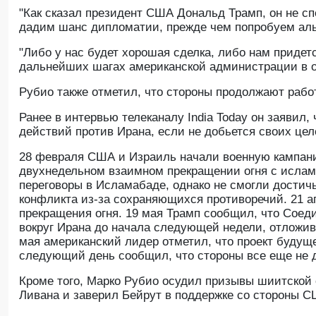
"Как сказал президент США Дональд Трамп, он не сп
дадим шанс дипломатии, прежде чем попробуем аль
"Либо у нас будет хорошая сделка, либо нам придет
дальнейших шагах американской администрации в 
Рубио также отметил, что стороны продолжают раб
Ранее в интервью телеканалу India Today он заявил
действий против Ирана, если не добьется своих цел
28 февраля США и Израиль начали военную кампани
двухнедельном взаимном прекращении огня с исламс
переговоры в Исламабаде, однако не смогли достич
конфликта из-за сохраняющихся противоречий. 21 
прекращения огня. 19 мая Трамп сообщил, что Сое
вокруг Ирана до начала следующей недели, отложив
мая американский лидер отметил, что проект будуще
следующий день сообщил, что стороны все еще не д
Кроме того, Марко Рубио осудил призывы шиитской 
Ливана и заверил Бейрут в поддержке со стороны С