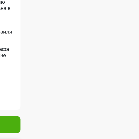
ию
на в
раиля
вафа
оне