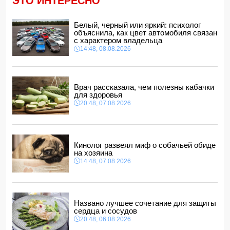
ЭТО ИНТЕРЕСНО
В мире зафиксирован рекордный рост цен на продукты
12:00, 08.08.2026
Белый, черный или яркий: психолог
В Гобустанском районе Hyundai врезался в фонарный
объяснила, как цвет автомобиля связан
столб: есть погибший
с характером владельца
11:48, 08.08.2026
14:48, 08.08.2026
США ввели санкции против двух криптобирж за
сотрудничество с КСИР
11:40, 08.08.2026
Врач рассказала, чем полезны кабачки
Фон дер Ляйен захотела пресечь доходы России «со
для здоровья
всех сторон»
20:48, 07.08.2026
11:34, 08.08.2026
Дочь Успенской решила взять фамилию матери
11:32, 08.08.2026
Кинолог развеял миф о собачьей обиде
на хозяина
14:48, 07.08.2026
Названо лучшее сочетание для защиты
сердца и сосудов
20:48, 06.08.2026