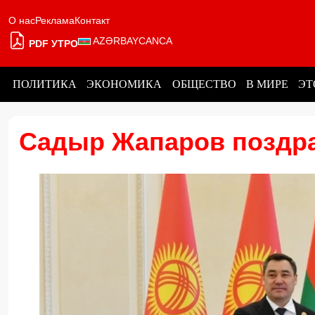
О нас
Реклама
Контакт
AZƏRBAYCANCA
PDF УТРО
ПОЛИТИКА
ЭКОНОМИКА
ОБЩЕСТВО
В МИРЕ
ЭТ
Садыр Жапаров поздр