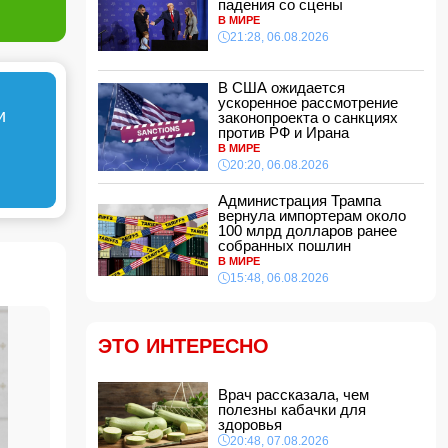
падения со сцены
эстетической операции, проведенной
В МИРЕ
Сеймуром Мамедовым
21:28, 06.08.2026
15:28, 07.08.2026
Алтай Байындыр продолжит карьеру в Ла
Лиге
В США ожидается
ускоренное рассмотрение
15:08, 07.08.2026
и
законопроекта о санкциях
ВС РФ взяли под контроль Анискино в
против РФ и Ирана
Харьковской области
В МИРЕ
15:00, 07.08.2026
20:20, 06.08.2026
Кинолог развеял миф о собачьей обиде на
Администрация Трампа
хозяина
вернула импортерам около
14:48, 07.08.2026
100 млрд долларов ранее
собранных пошлин
По делу Arzum 9999 назначена повторная
В МИРЕ
комплексная экспертиза
15:48, 06.08.2026
14:40, 07.08.2026
ЕС ввел новые санкции против России
14:34, 07.08.2026
ЭТО ИНТЕРЕСНО
Ужасающие подробности убийства мужа и
жены в Тертерском районе
Врач рассказала, чем
14:28, 07.08.2026
полезны кабачки для
На Самира Шарифова возложены новые
здоровья
полномочия
20:48, 07.08.2026