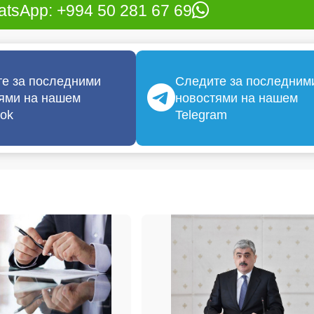
tsApp: +994 50 281 67 69
е за последними
Следите за последним
ями на нашем
новостями на нашем
ok
Telegram