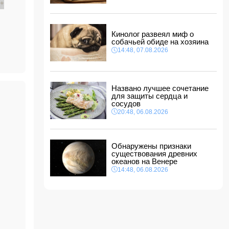
14:14, 07.08.2026
Сына Абеля Магеррамова отозвали от
должности посла
Кинолог развеял миф о
14:10, 07.08.2026
ы
собачьей обиде на хозяина
Моуринью в шоке после отказа Родри от
14:48, 07.08.2026
перехода в "Реал"
14:04, 07.08.2026
Ильхам Алиев подписал распоряжения в
Названо лучшее сочетание
связи с двумя дипломатами
для защиты сердца и
14:00, 07.08.2026
сосудов
Прогноз погоды в Азербайджане на 8 августа
20:48, 06.08.2026
12:48, 07.08.2026
В Азербайджане ищут сотрудников с
Обнаружены признаки
зарплатой до 10 000 манатов
существования древних
12:40, 07.08.2026
океанов на Венере
14:48, 06.08.2026