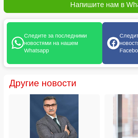
Напишите нам в Wha
Следите за последними
Следит
новостями на нашем
новост
Whatsapp
Facebo
Другие новости