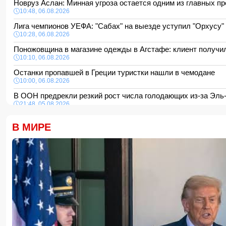
Новруз Аслан: Минная угроза остается одним из главных п
10:48, 06.08.2026
Лига чемпионов УЕФА: "Сабах" на выезде уступил "Орхусу"
10:28, 06.08.2026
Поножовщина в магазине одежды в Агстафе: клиент получи
10:10, 06.08.2026
Останки пропавшей в Греции туристки нашли в чемодане
10:00, 06.08.2026
В ООН предрекли резкий рост числа голодающих из-за Эл
21:48, 05.08.2026
Турция активизирует посредничество в урегулировании ук
В МИРЕ
21:28, 05.08.2026
Мушфиг Алескерли: Новые правила регулирования использ
цифровую правовую среду
21:16, 05.08.2026
Потраченные Западом миллиарды могли бы превратить Укр
21:00, 05.08.2026
Зеленый чай назвали одним из лучших напитков для борь
20:48, 05.08.2026
"Арсенал" и "Ньюкасл" согласовали трансфер Бруно Гимар