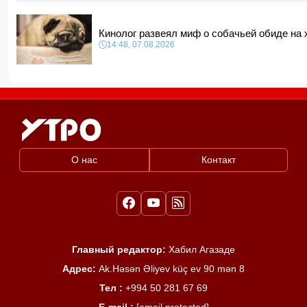
Кинолог развеял миф о собачьей обиде на
14:48, 07.08.2026
О нас
Контакт
Главный редактор:
Хабил Агазаде
Адрес:
Ak.Həsən Əliyev küç ev 90 mən 8
Тел :
+994 50 281 67 69
E-mail :
[email protected]