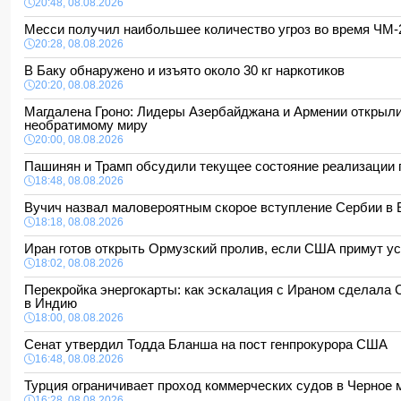
20:48, 08.08.2026
Месси получил наибольшее количество угроз во время ЧМ
20:28, 08.08.2026
В Баку обнаружено и изъято около 30 кг наркотиков
20:20, 08.08.2026
Магдалена Гроно: Лидеры Азербайджана и Армении открыли 
необратимому миру
20:00, 08.08.2026
Пашинян и Трамп обсудили текущее состояние реализации
18:48, 08.08.2026
Вучич назвал маловероятным скорое вступление Сербии 
18:18, 08.08.2026
Иран готов открыть Ормузский пролив, если США примут у
18:02, 08.08.2026
Перекройка энергокарты: как эскалация с Ираном сделала
в Индию
18:00, 08.08.2026
Сенат утвердил Тодда Бланша на пост генпрокурора США
16:48, 08.08.2026
Турция ограничивает проход коммерческих судов в Черное
16:28, 08.08.2026