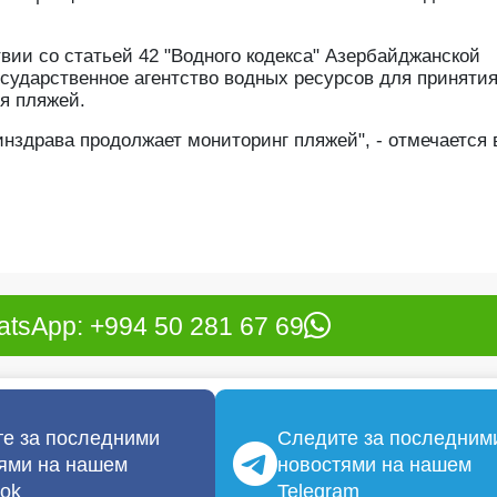
твии со статьей 42 "Водного кодекса" Азербайджанской
сударственное агентство водных ресурсов для приняти
я пляжей.
нздрава продолжает мониторинг пляжей", - отмечается 
tsApp: +994 50 281 67 69
е за последними
Следите за последним
ями на нашем
новостями на нашем
ok
Telegram