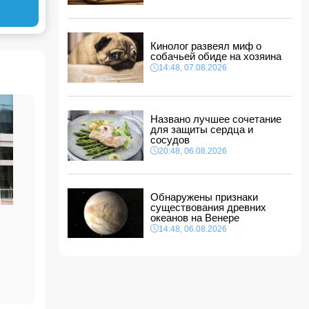
14:14, 07.08.2026
Сына Абеля Магеррамова отозвали от
должности посла
Кинолог развеял миф о
14:10, 07.08.2026
собачьей обиде на хозяина
Моуринью в шоке после отказа Родри от
14:48, 07.08.2026
перехода в "Реал"
14:04, 07.08.2026
Ильхам Алиев подписал распоряжения в
Названо лучшее сочетание
связи с двумя дипломатами
для защиты сердца и
14:00, 07.08.2026
сосудов
Прогноз погоды в Азербайджане на 8 августа
20:48, 06.08.2026
12:48, 07.08.2026
В Азербайджане ищут сотрудников с
Обнаружены признаки
зарплатой до 10 000 манатов
существования древних
12:40, 07.08.2026
океанов на Венере
14:48, 06.08.2026