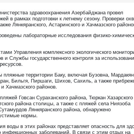
инистерства здравоохранения Азербайджана провел
жей в рамках подготовки к летнему сезону. Проверки ох
акже Лянкяранского, Астаринского и Хачмазского районо
проведены лабораторные исследования физико-химичес
тами Управления комплексного экологического монитор
в и Службы государственного контроля за использован
ресурсов.
 пляжные территории Баку, включая Бузовна, Мардакян
аран, Бильгя, Пиршаги, Шихов, Сахиль, а также прибре
 и Хачмазского районов.
 пляжей Говсан Сураханского района, Тюркан Хазарского
ского района столицы, а также с пляжей села Ниязоба
Сутамурдов Лянкяранского района, обнаружено
пустимые нормы.
ия воды в этих районах представляет опасность для зд
 инфекционных заболеваний. В связи с этим отдых на