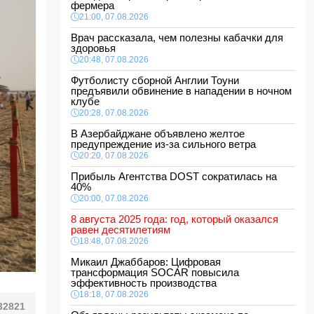
фермера
21:00, 07.08.2026
Врач рассказала, чем полезны кабачки для
здоровья
20:48, 07.08.2026
Футболисту сборной Англии Тоуни
предъявили обвинение в нападении в ночном
клубе
20:28, 07.08.2026
В Азербайджане объявлено желтое
предупреждение из-за сильного ветра
20:20, 07.08.2026
Прибыль Агентства DOST сократилась на
40%
20:00, 07.08.2026
8 августа 2025 года: год, который оказался
равен десятилетиям
18:48, 07.08.2026
Микаил Джаббаров: Цифровая
трансформация SOCAR повысила
эффективность производства
18:18, 07.08.2026
32821