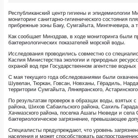
Республиканский центр гигиены и эпидемиологии М
мониторинг санитарно-гигиенического состояния пля
прибрежные зоны Баку, Сумгайыта, Мингячевира, а т
Как сообщает Минздрав, в ходе мониторинга были 
бактериологических показателей морской воды.
Исследования проводились совместно со специалис
Каспия Министерства экологии и природных ресурсо
охраной вод при Государственном агентстве водных 
С мая текущего года обследованиями были охвачены
Шувелан, Тюркан, Говсан, Новханы, Гёрадиль, Нард
территории Сумгайыта, Лянкяранского, Астаринского
По результатам проверок в образцах воды, взятых с
района, Шихов Сабаильского района, Сахиль Гарадаг
Хачмазского района, поселка Ашагы Нюведи и села 
бактериологическое загрязнение, превышающее до
Специалисты предупреждают, что уровень загрязнен
населения и может способствовать распространению