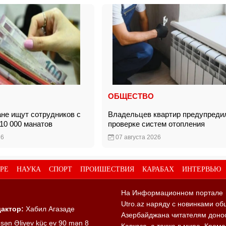
ОБЩЕСТВО
не ищут сотрудников с
Владельцев квартир предупреди
 10 000 манатов
проверке систем отопления
26
07 августа 2026
РЕ
НАУКА
СПОРТ
ПРОИШЕСТВИЯ
КАРАБАХ
ИНТЕРВЬЮ
На Информационном портале
Utro.az наряду с новинками об
актор:
Хабил Агазаде
Азербайджана читателям донос
sən Əliyev küç ev 90 mən 8