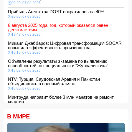
20:20, 07.08.2026
Прибыль Агентства DOST сократилась на 40%
20:00, 07.08.2026
8 августа 2025 года: год, который оказался равен
десятилетиям
18:48, 07.08.2026
Микаил Джаббаров: Цифровая трансформация SOCAR
повысила эффективность производства
18:18, 07.08.2026
Объявлены результаты экзамена по выявлению
способностей по специальности "Журналистика"
18:02, 07.08.2026
NTV: Турция, Саудовская Аравия и Пакистан
объединились в военный альянс
18:00, 07.08.2026
Минтруда направит более 3 млн манатов на ремонт
квартир
16:48, 07.08.2026
Сформирована структура Совета по медиа и вещанию
В МИРЕ
16:28, 07.08.2026
Пожар в историческом здании в Баку потушен