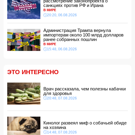
14:34, 07.08.2026
рассмотрение законопроекта о
санкциях против РФ и Ирана
Ужасающие подробности убийства мужа и жены в
В МИРЕ
Тертерском районе
20:20, 06.08.2026
14:28, 07.08.2026
На Самира Шарифова возложены новые полномочия
Администрация Трампа вернула
14:14, 07.08.2026
импортерам около 100 млрд долларов
ранее собранных пошлин
Сына Абеля Магеррамова отозвали от должности посла
В МИРЕ
15:48, 06.08.2026
14:10, 07.08.2026
Моуринью в шоке после отказа Родри от перехода в
"Реал"
14:04, 07.08.2026
ЭТО ИНТЕРЕСНО
Ильхам Алиев подписал распоряжения в связи с двумя
дипломатами
14:00, 07.08.2026
Врач рассказала, чем полезны кабачки
для здоровья
Прогноз погоды в Азербайджане на 8 августа
20:48, 07.08.2026
12:48, 07.08.2026
В Азербайджане ищут сотрудников с зарплатой до 10
000 манатов
12:40, 07.08.2026
Кинолог развеял миф о собачьей обиде
на хозяина
14:48, 07.08.2026